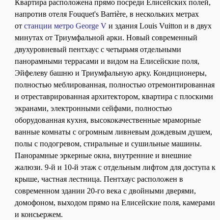
Квартира расположена прямо посреди Елисейских полей,
напротив отеля Fouquet's Barrière, в нескольких метрах
от
станции метро George
V
и здания Louis Vuitton и в двух
минутах от Триумфальной арки. Новый современный
двухуровневый пентхаус с четырьмя отдельными
панорамными террасами и видом на Елисейские поля,
Эйфелеву башню и Триумфальную арку. Кондиционеры,
полностью меблированная, полностью отремонтированная
и отреставрированная архитектором, квартира с плоскими
экранами, электронными сейфами, полностью
оборудованная кухня, высококачественные мраморные
ванные комнаты с огромным ливневым дождевым душем,
полы с подогревом, стиральные и сушильные машины.
Панорамные эркерные окна, внутренние и внешние
жалюзи. 9-й и 10-й этаж с отдельным лифтом для доступа к
крыше, частная лестница. Пентхаус расположен в
современном здании 20-го века с двойными дверями,
домофоном, выходом прямо на Елисейские поля, камерами
и консьержем.