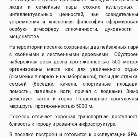
люди и семейные пары схожих культурных 
интеллектуальных ценностей, чьи созидательн
устремления и жизненная философия сформирова
особую атмосферу сплоченности, духовности
меценатства.
На территории поселка сохранены два пейзажных пар
с хвойными и лиственными деревьями. Обустрое
набережная реки десна протяженностью 500 метро
организованы места как для уединенного отды
(скамейки в парках и на набережной), так и для отдыха
семьей (беседки, качели, спортивные площадк
помосты, павильон йоги, причал с лодками). Зим
действует каток и горка. Пешеходные прогулочн
маршруты протяженностью 5000 м.
Поселок отличает хорошая транспортная доступност
близость к городу и развитая инфраструктура.
В поселке построен и готовится к эксплуатации
SPA