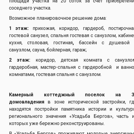
площади участка на 20 соток за счет приобретен
соседнего участка.
Возможное планировочное решение дома:
1 этаж:
прихожая, коридор, гардероб, постирочна
гостевой санузел, спальня гостевая с санузлом, кабине
кухня, столовая, гостиная
,
бассейн с душевой 
санузлом, сауна, бойлерная, гараж;
2 этаж:
коридор, детская комната с санузло
гардеробная, мастер-спальня с гардеробной и ванн
комнатами, гостевая спальня с санузлом.
Камерный коттеджный поселок на 3
домовладения
в зоне исторической застройки, г
находятся постройки памятника истории и культу
регионального значения «Усадьба Бергов», часть 
которых уже бережно реконструированы.
В «Усадьба Бергов» проживают молодые энергичн