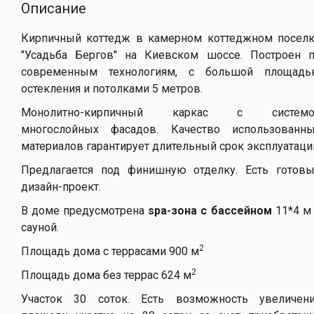
Описание
Кирпичный коттедж в камерном коттеджном посел
"Усадьба Бергов" на Киевском шоссе. Построен 
современным технологиям, с большой площад
остекления и потолками 5 метров.
Монолитно-кирпичный каркас с системо
многослойных фасадов. Качество использованн
материалов гарантирует длительный срок эксплуатаци
Предлагается под финишную отделку. Есть готов
дизайн-проект.
В доме предусмотрена
spa-зона с бассейном
11*4 м
сауной.
2
Площадь дома с террасами 900 м
2
Площадь дома без террас 624 м
Участок 30 соток. Есть возможность увеличен