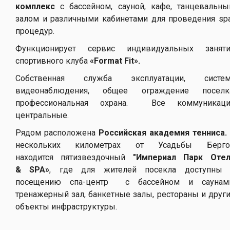
комплекс
с бассейном, сауной, кафе, танцевальн
залом и различными кабинетами для проведения sp
процедур.
Функционирует сервис индивидуальных занят
спортивного клуба
«
Format
Fit».
Собственная служба эксплуатации, систем
видеонаблюдения, общее ограждение поселка
профессиональная охрана. Все коммуникаци
центральные.
Рядом расположена
Российская академия тенниса.
нескольких километрах от Усадьбы Берго
находится пятизвездочный
"Империал Парк Оте
&
SPA»
, где для жителей посекла доступны 
посещению спа-центр с бассейном и саунами
тренажерный зал, банкетные залы, рестораны и друг
объекты инфраструктуры.