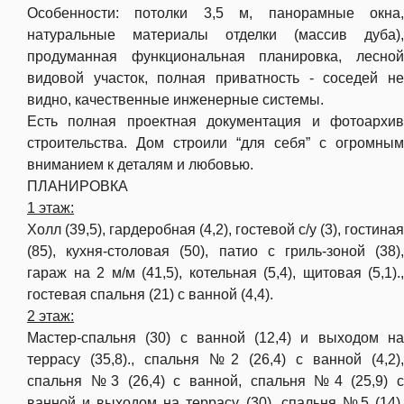
Особенности: потолки 3,5 м, панорамные окна,
натуральные материалы отделки (массив дуба),
продуманная функциональная планировка, лесной
видовой участок, полная приватность - соседей не
видно, качественные инженерные системы.
Есть полная проектная документация и фотоархив
строительства. Дом строили “для себя” с огромным
вниманием к деталям и любовью.
ПЛАНИРОВКА
1 этаж:
Холл (39,5), гардеробная (4,2), гостевой с/у (3), гостиная
(85), кухня-столовая (50), патио с гриль-зоной (38),
гараж на 2 м/м (41,5), котельная (5,4), щитовая (5,1).,
гостевая спальня (21) с ванной (4,4).
2 этаж:
Мастер-спальня (30) с ванной (12,4) и выходом на
террасу (35,8)., с
пальня №2 (26,4) с ванной (4,2),
с
пальня №3 (26,4) с ванной, с
пальня №4 (25,9) 
ванной и выходом на террасу (30), спальня №5 (14),