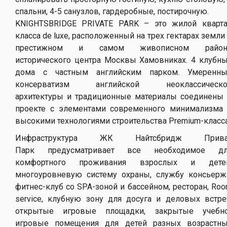
спальни, 4-5 санузлов, гардеробные, постирочную.
KNIGHTSBRIDGE PRIVATE PARK – это жилой кварт
класса de luxe, расположенный на трех гектарах земли
престижном и самом живописном район
исторического центра Москвы Хамовниках. 4 клубн
дома с частным английским парком. Умеренн
консерватизм английской неоклассическо
архитектуры и традиционные материалы соединены
проекте с элементами современного минимализма
высокими технологиями строительства Premium-класса
Инфраструктура ЖК Найтсбридж Прива
Парк предусматривает все необходимое дл
комфортного проживания взрослых и детей
многоуровневую систему охраны, службу консьерж
фитнес-клуб со SPA-зоной и бассейном, ресторан, Ro
service, клубную зону для досуга и деловых встре
открытые игровые площадки, закрытые учебн
игровые помещения для детей разных возрастн