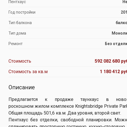
Пентхаус
Н
Год постройки
20
Тип балкона
балк
Тип дома
Монол
Ремонт
Без отдел
Стоимость
592 082 680 ру
Стоимость за кв.м
1 180 412 ру
Описание
Предлагается к продаже таунхаус в ново
роскошном жилом комплексе Knightsbridge Private Park
Общая площадь 501,6 кв.м. Два уровня, второй свет.
Пентхаус без отделки, свободной планировки. Мож
спланировать просторную гостиную, кухню-столовую,