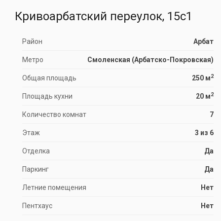
Кривоарбатский переулок, 15с1
Район
Арбат
Метро
Смоленская (Арбатско-Покровская)
2
Общая площадь
250 м
2
Площадь кухни
20 м
Количество комнат
7
Этаж
3 из 6
Отделка
Да
Паркинг
Да
Летние помещения
Нет
Пентхаус
Нет