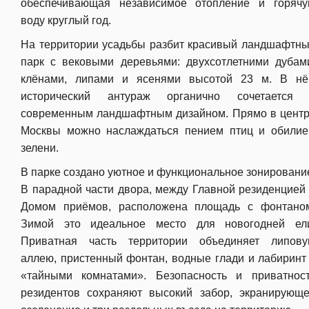
обеспечивающая независимое отопление и горяч
воду круглый год.
На территории усадьбы разбит красивый ландшафтн
парк с вековыми деревьями: двухсотлетними дубам
клёнами, липами и ясенями высотой 23 м. В н
исторический антураж органично сочетается
современным ландшафтным дизайном. Прямо в цент
Москвы можно наслаждаться пением птиц и обили
зелени.
В парке создано уютное и функциональное зонировани
В парадной части двора, между Главной резиденцией
Домом приёмов, расположена площадь с фонтано
Зимой это идеальное место для новогодней ел
Приватная часть территории объединяет липов
аллею, пристенный фонтан, водные глади и лабиринт
«тайными комнатами». Безопасность и приватнос
резидентов сохраняют высокий забор, экранирующ