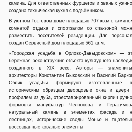
камина. Для ответственных фуршетов и званых ужин
создана техническая кухня с подъёмником.
В уютном Гостевом доме площадью 707 кв.м с камино
комнатой отдыха и спортзалом со спа-зоной мож
разместить посетителей резиденции. Для персона
создан Сервисный дом площадью 561 кв.м.
«Городская усадьба в Орлово-Давыдовском» — э
бережная реконструкция объекта культурного наследи
созданного в XIX веке. Авторы — знамениты
архитекторы Константин Быковский и Василий Барко
Облик усадьбы формируют изготовленные п
историческим образцам дворцовые окна и двери
профилем из дуба, отреставрированный кирпич ручн
формовки мануфактур Челнокова и Герасимов
натуральный камень в элементах фасада и н
лестницах, исторические своды Монье и тщатель
воссозданные кованые элементы.