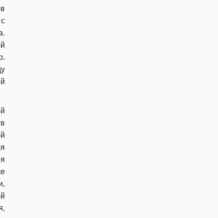
ов
 с
а.
ой
ю.
ду
ый
й
 в
ой
ая
ия
ке
,
ой
,