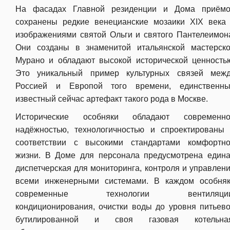
На фасадах Главной резиденции и Дома приём
сохранены редкие венецианские мозаики XIX века
изображениями святой Ольги и святого Пантелеимон
Они созданы в знаменитой итальянской мастерск
Мурано и обладают высокой исторической ценность
Это уникальный пример культурных связей меж
Россией и Европой того времени, единственн
известный сейчас артефакт такого рода в Москве.
Исторические особняки обладают современно
надёжностью, технологичностью и спроектированы
соответствии с высокими стандартами комфортн
жизни. В Доме для персонала предусмотрена един
диспетчерская для мониторинга, контроля и управлен
всеми инженерными системами. В каждом особня
современные технологии вентиляции
кондиционирования, очистки воды до уровня питьев
бутилированной и своя газовая котельная