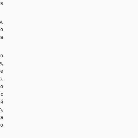
ов
м,
но
ла
то
я,
е
в.
о
 с
ой
а,
а
но