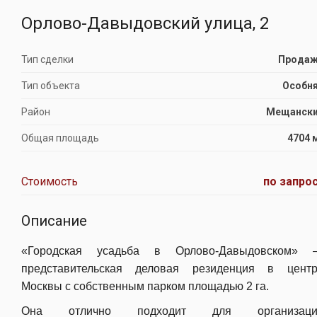
Орлово-Давыдовский улица, 2
Тип сделки
Прода
Тип объекта
Особн
Район
Мещанск
Общая площадь
4704 
Стоимость
по запро
Описание
«Городская усадьба в Орлово-Давыдовском» 
представительская деловая резиденция в цент
Москвы с собственным парком площадью 2 га.
Она отлично подходит для организаци