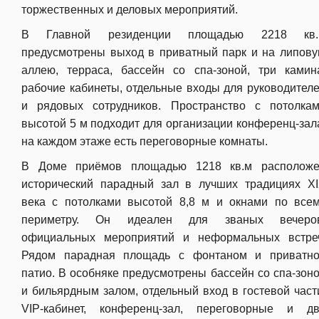
торжественных и деловых мероприятий.
В Главной резиденции площадью 2218 кв.
предусмотрены выход в приватный парк и на липов
аллею, терраса, бассейн со спа-зоной, три камин
рабочие кабинеты, отдельные входы для руководител
и рядовых сотрудников. Пространство с потолка
высотой 5 м подходит для организации конференц-зал
на каждом этаже есть переговорные комнаты.
В Доме приёмов площадью 1218 кв.м располож
исторический парадный зал в лучших традициях X
века с потолками высотой 8,8 м и окнами по все
периметру. Он идеален для званых вечеров
официальных мероприятий и неформальных встре
Рядом парадная площадь с фонтаном и приватн
патио. В особняке предусмотрены бассейн со спа-зон
и бильярдным залом, отдельный вход в гостевой част
VIP-кабинет, конференц-зал, переговорные и д