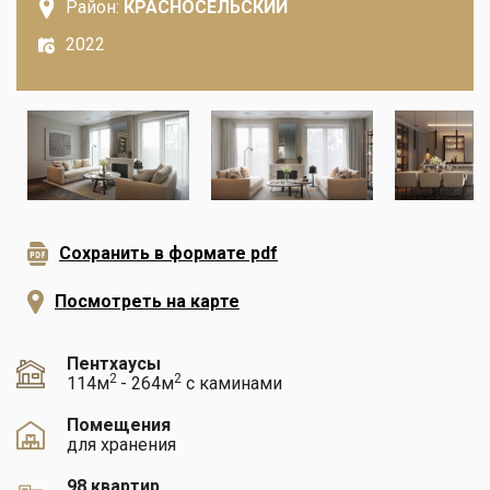
Район:
КРАСНОСЕЛЬСКИЙ
2022
Сохранить в формате pdf
Посмотреть на карте
Пентхаусы
2
2
114м
- 264м
с каминами
Помещения
для хранения
98 квартир