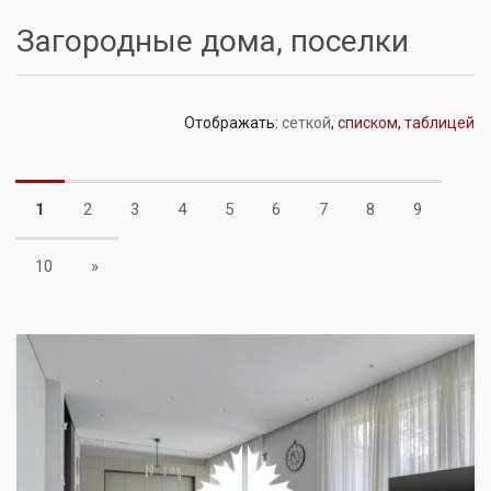
Загородные дома, поселки
Отображать:
сеткой
,
списком
,
таблицей
1
2
3
4
5
6
7
8
9
Next
10
»