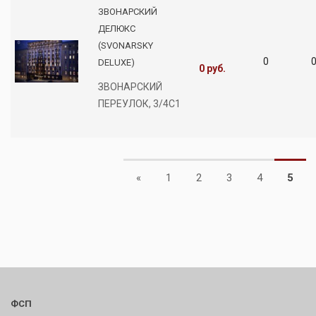
ЗВОНАРСКИЙ
ДЕЛЮКС
(SVONARSKY
0
0
DELUXE)
0 руб.
ЗВОНАРСКИЙ
ПЕРЕУЛОК, 3/4С1
Previous
«
1
2
3
4
5
ФСП