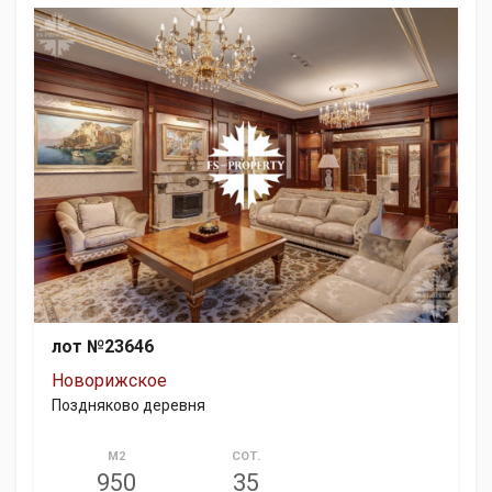
лот №23646
Новорижское
Поздняково деревня
М2
СОТ.
950
35