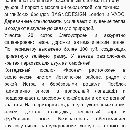
наполняют её мягким рассеянным светом. На полу —
дубовый паркет с масляной обработкой, сантехника —
английских брендов BAGNODESIGN London и VADO.
Деревянные стеклопакеты усиливают ощущение тепла
и создают визуальную связку с природой.
Участок 20 соток благоустроен и аккуратно
спланирован: газон, дорожки, автоматический полив.
По периметру высажено более 100 туй, создающих
приватную зелёную рамку. У въезда расположена
крытая парковка для двух автомобилей.
Коттеджный поселок «Крона» расположен в
экологически чистом Истринском районе, рядом с
рекой Истра и берёзовыми рощами. Посёлок
гармонично вписан в природный ландшафт и
поддерживает атмосферу спокойствия и естественной
красоты. На территории создают уют ухоженные парки,
аллеи, детская площадка, теннисный корт и
футбольное поле. Безопасность обеспечивает
круглосуточное патрулирование, доступ — только по