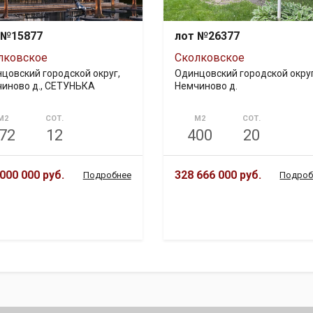
 №15877
лот №26377
лковское
Сколковское
цовский городской округ,
Одинцовский городской округ
иново д., СЕТУНЬКА
Немчиново д.
М2
СОТ.
М2
СОТ.
72
12
400
20
000 000 руб.
328 666 000 руб.
Подробнее
Подроб