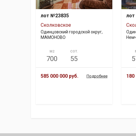
лот №23835
лот
Сколковское
Ско
Одинцовский городской округ,
Один
МАМОНОВО
Немч
М2
СОТ.
700
55
5
585 000 000 руб.
180 
Подробнее