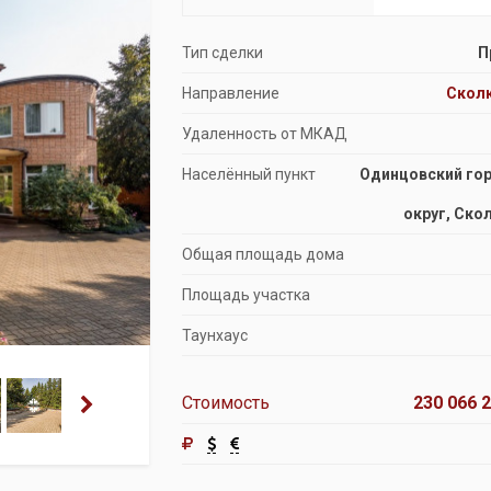
Продажа особняков
Тип сделки
П
Помещения свободного назначения
Направление
Скол
Удаленность от МКАД
Населённый пункт
Одинцовский го
округ, Ско
Общая площадь дома
Площадь участка
Таунхаус
Стоимость
230 066 2