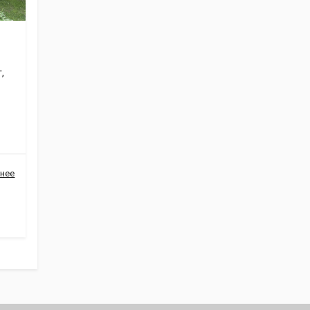
,
нее