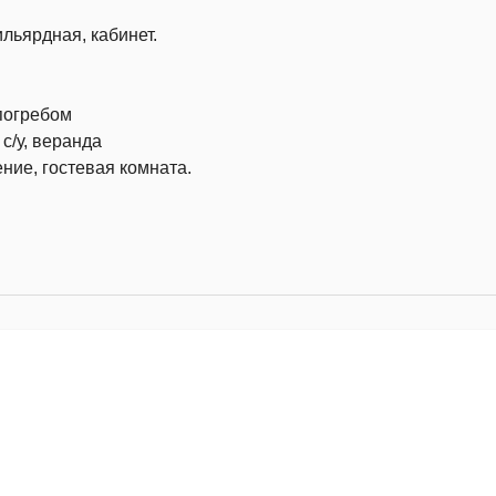
ильярдная, кабинет.
погребом
с/у, веранда
ение, гостевая комната.