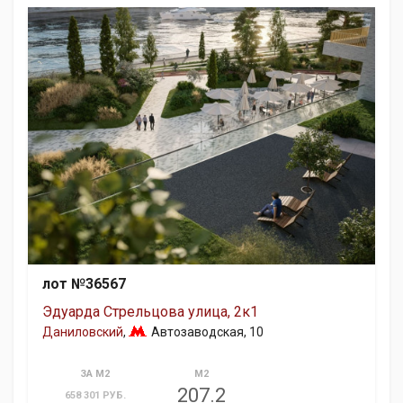
лот №36567
Эдуарда Стрельцова улица, 2к1
Даниловский
,
Автозаводская
, 10
ЗА М2
М2
207.2
658 301 РУБ.