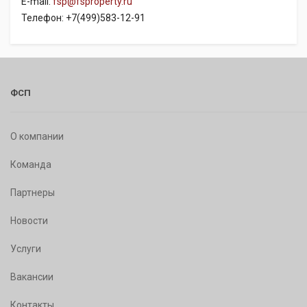
E-mail:
fsp@fsproperty.ru
Телефон: +7(499)583-12-91
ФСП
О компании
Команда
Партнеры
Новости
Услуги
Вакансии
Контакты