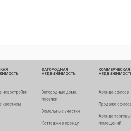
КАЯ
ЗАГОРОДНАЯ
КОММЕРЧЕСКАЯ
ЖИМОСТЬ
НЕДВИЖИМОСТЬ
НЕДВИЖИМОСТ
е новостройки
Загородные дома,
Аренда офисов
поселки
е квартиры
Продажа офисо
Земельные участки
Аренда торговы
Коттеджи в аренду
помещений