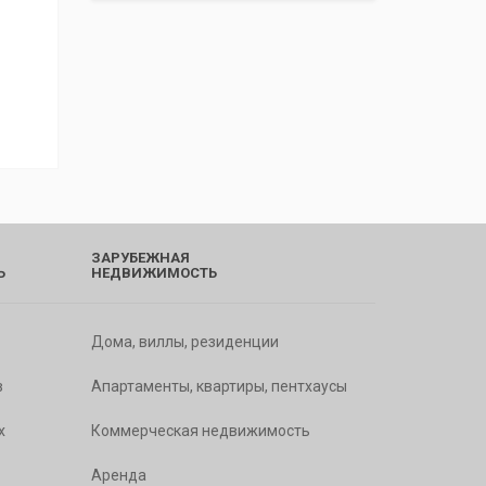
ЗАРУБЕЖНАЯ
Ь
НЕДВИЖИМОСТЬ
Дома, виллы, резиденции
в
Апартаменты, квартиры, пентхаусы
х
Коммерческая недвижимость
Аренда