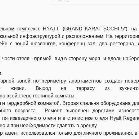
тельном комплексе HYATT (GRAND KARAT SOCHI 5*) на 
кальной инфраструктурой и расположением. На территори
ейн c зоной шезлонгов, конференц зал, два ресторана, 
части отеля - прямой вид в сторону моря и вдоль набер
.
арной зоной по периметру апартаментов создает невер
 жизни. Выход на террасу из кухни-гост
по всей стене гостиной комнаты.
 и гардеробной комнатой. Вторая спальня оборудована дл
юбого возраста. Ремонт выполнен дорогими износост
пятизвездочного отеля и в стилистике отеля Hyatt Regenc
о и при необходимости сдавать в аренду.
ртамент использовался только для личного проживания, в