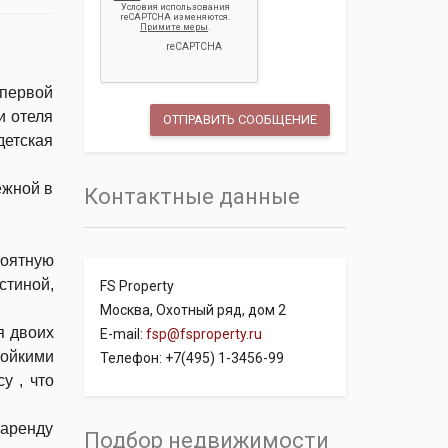
первой
и отеля
детская
ежной в
Контактные данные
оятную
иной,
FS Property
Москва, Охотный ряд, дом 2
я двоих
E-mail:
fsp@fsproperty.ru
ойкими
Телефон: +7(495) 1-3456-99
y , что
 аренду
Подбор недвижимости