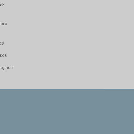
ых
ого
ов
ков
бодного