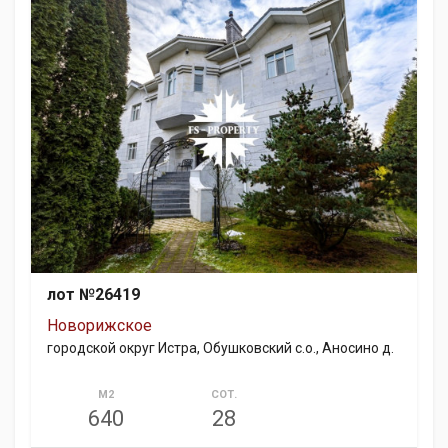
лот №26419
Новорижское
городской округ Истра, Обушковский с.о., Аносино д.
М2
СОТ.
640
28