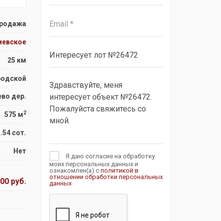
родажа
иевское
25 км
родской
ево дер.
2
575 м
.54 сот.
Нет
Я даю согласие на обработку
моих персональных данных и
ознакомлен(а) с
политикой в
отношении обработки персональных
00 руб.
данных