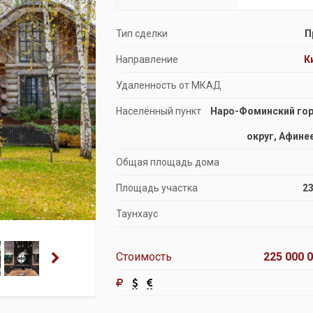
Продажа особняков
Тип сделки
П
Помещения свободного назначения
Направление
К
Удаленность от МКАД
Населённый пункт
Наро-Фоминский го
округ, Афине
Общая площадь дома
Площадь участка
23
Таунхаус
Стоимость
225 000 0