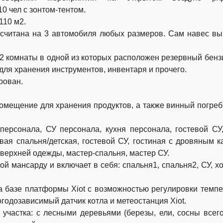
0 чел с зонтом-тентом.
110 м2.
читана на 3 автомобиля любых размеров. Сам навес в
2 комнаты в одной из которых расположен резервный бен
для хранения инструментов, инвентаря и прочего.
рован.
помещение для хранения продуктов, а также винный погреб
персонала, СУ персонала, кухня персонала, гостевой СУ,
вая спальня/детская, гостевой СУ, гостиная с дровяным 
 верхней одежды, мастер-спальня, мастер СУ.
ой мансарду и включает в себя: спальня1, спальня2, СУ, хо
а базе платформы Xiot с возможностью регулировки темп
огодозависимый датчик котла и метеостанция Xiot.
 участка: с лесными деревьями (березы, ели, сосны всег