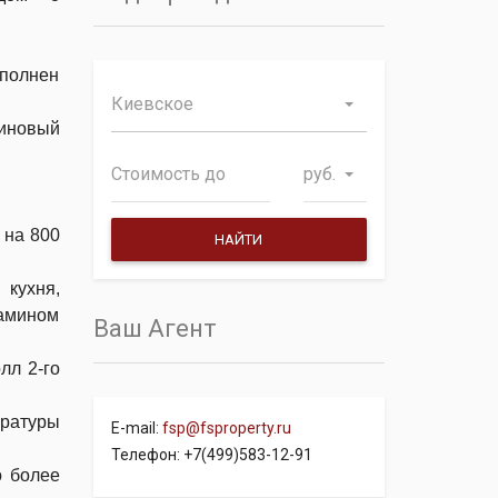
ыполнен
Киевское
зиновый
руб.
 на 800
 кухня,
камином
Ваш Агент
лл 2-го
ературы
E-mail:
fsp@fsproperty.ru
Телефон: +7(499)583-12-91
о более