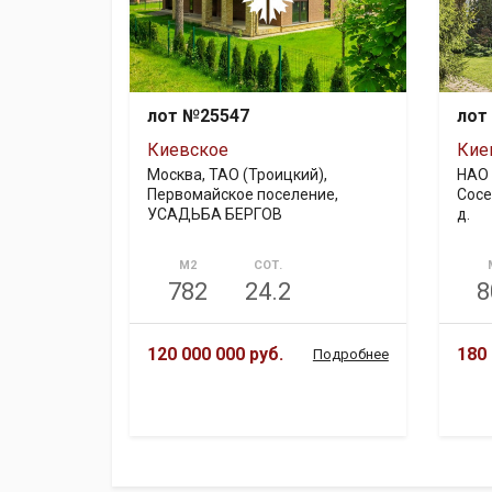
лот №25547
лот
Киевское
Кие
Москва, ТАО (Троицкий),
НАО 
Первомайское поселение,
Сосе
УСАДЬБА БЕРГОВ
д.
М2
СОТ.
782
24.2
8
120 000 000 руб.
180 
Подробнее