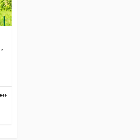
ое
В
нее