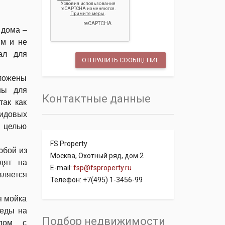
 дома –
см и не
ал для
оложены
ны для
Контактные данные
так как
видовых
 целью
FS Property
юбой из
Москва, Охотный ряд, дом 2
дят на
E-mail:
fsp@fsproperty.ru
вляется
Телефон: +7(495) 1-3456-99
я мойка
 еды на
Подбор недвижимости
ядом с