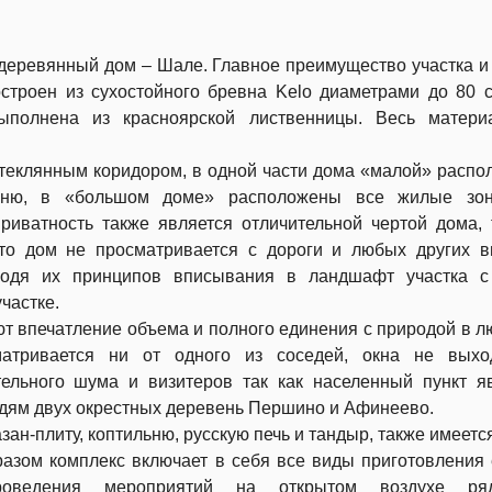
 деревянный дом – Шале.
Главное преимущество участка и
строен из сухостойного бревна Kelo диаметрами до 80 
ыполнена из красноярской лиственницы. Весь
матери
.
стеклянным коридором, в одной части дома «малой» расп
ухню, в «большом доме» расположены все жилые зо
иватность также является отличительной чертой дома, 
то дом не просматривается с дороги и любых других 
сходя их принципов вписывания в ландшафт участка с
частке.
т впечатление объема и полного единения с природой в л
атривается ни от одного из соседей, окна не выхо
ельного шума и визитеров так как населенный пункт я
едям двух окрестных деревень Першино и Афинеево.
зан-плиту, коптильню, русскую печь и тандыр, также имеетс
разом комплекс включает в себя все виды приготовления
проведения мероприятий на открытом воздухе р