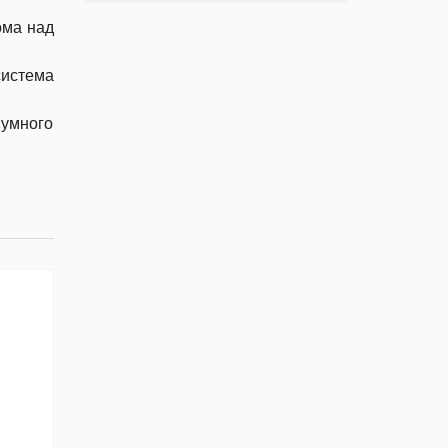
ома над
система
«умного