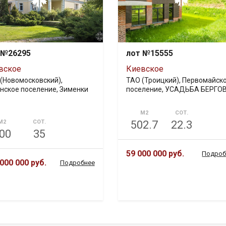
 №26295
лот №15555
вское
Киевское
(Новомосковский),
ТАО (Троицкий), Первомайск
нское поселение, Зименки
поселение, УСАДЬБА БЕРГО
М2
СОТ.
М2
СОТ.
502.7
22.3
00
35
59 000 000 руб.
Подроб
000 000 руб.
Подробнее