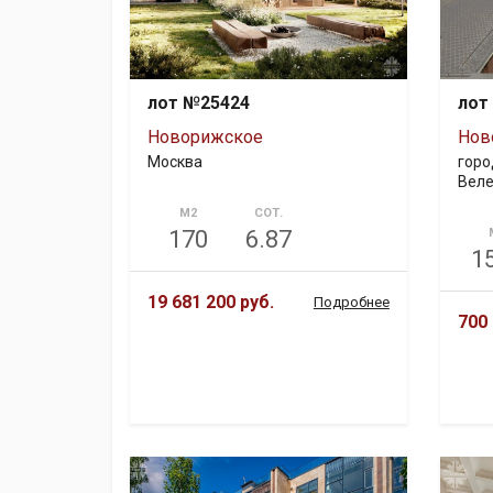
лот №25424
лот
Новорижское
Нов
Москва
горо
Веле
М2
СОТ.
170
6.87
1
19 681 200 руб.
Подробнее
700 