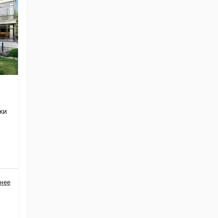
ки
нее