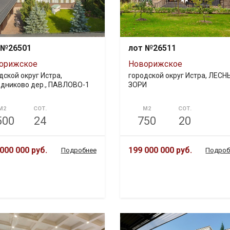
 №26501
лот №26511
орижское
Новорижское
дской округ Истра,
городской округ Истра, ЛЕСН
дниково дер., ПАВЛОВО-1
ЗОРИ
М2
СОТ.
М2
СОТ.
500
24
750
20
000 000 руб.
199 000 000 руб.
Подробнее
Подроб