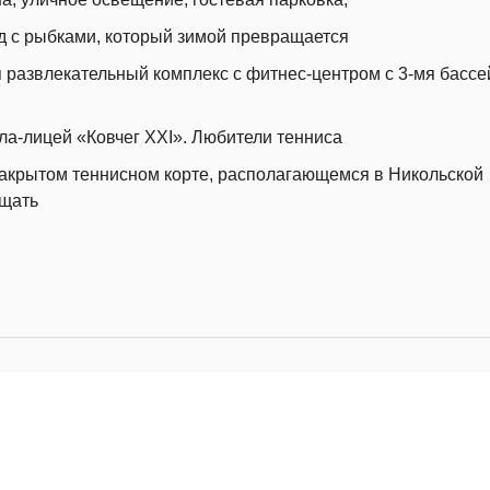
д с рыбками, который зимой превращается
я развлекательный комплекс с фитнес-центром с 3-мя бассе
ла-лицей «Ковчег ХXI». Любители тенниса
закрытом теннисном корте, располагающемся в Никольской
ещать