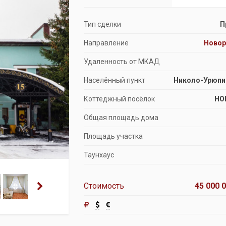
Продажа особняков
Тип сделки
П
Помещения свободного назначения
Направление
Ново
Удаленность от МКАД
Населённый пункт
Николо-Урюпи
Коттеджный посёлок
НО
Общая площадь дома
Площадь участка
Таунхаус
Стоимость
45 000 0