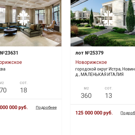
 №23631
лот №25379
орижское
Новорижское
ква
городской округ Истра, Новин
д., МАЛЕНЬКАЯ ИТАЛИЯ
М2
СОТ.
70
18
М2
СОТ.
360
13
000 000 руб.
Подробнее
125 000 000 руб.
Подроб