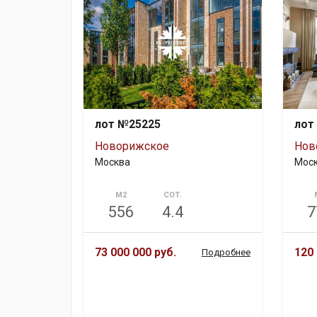
лот №25225
лот
Новорижское
Нов
Москва
Мос
М2
СОТ.
556
4.4
7
73 000 000 руб.
120 
Подробнее