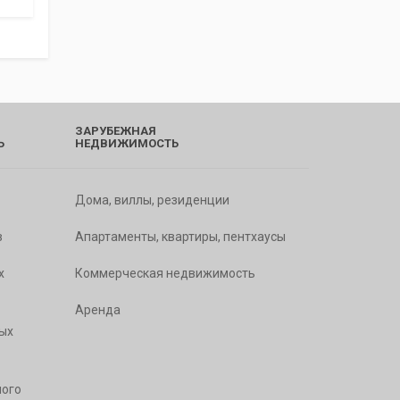
ЗАРУБЕЖНАЯ
Ь
НЕДВИЖИМОСТЬ
Дома, виллы, резиденции
в
Апартаменты, квартиры, пентхаусы
х
Коммерческая недвижимость
Аренда
ых
ого