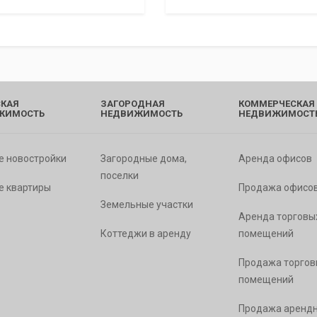
КАЯ
ЗАГОРОДНАЯ
КОММЕРЧЕСКАЯ
ЖИМОСТЬ
НЕДВИЖИМОСТЬ
НЕДВИЖИМОСТ
е новостройки
Загородные дома,
Аренда офисов
поселки
е квартиры
Продажа офисо
Земельные участки
Аренда торговы
Коттеджи в аренду
помещений
Продажа торгов
помещений
Продажа арендн