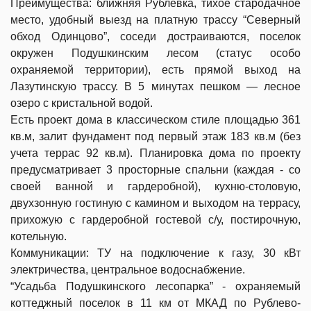
Преимущества: ближняя Рублевка, тихое стародачное
место, удобный выезд на платную трассу “Северный
обход Одинцово”, соседи достраиваются, поселок
окружен Подушкинским лесом (статус особо
охраняемой территории), есть прямой выход на
Лазутинскую трассу. В 5 минутах пешком — лесное
озеро с кристальной водой.
Есть проект дома в классическом стиле площадью 361
кв.м, залит фундамент под первый этаж 183 кв.м (без
учета террас 92 кв.м). Планировка дома по проекту
предусматривает 3 просторные спальни (каждая - со
своей ванной и гардеробной), кухню-столовую,
двухзонную гостиную с камином и выходом на террасу,
прихожую с гардеробной гостевой с/у, постирочную,
котельную.
Коммуникации: ТУ на подключение к газу, 30 кВт
электричества, центральное водоснабжение.
“Усадьба Подушкинского лесопарка” - охраняемый
коттеджный поселок в 11 км от МКАД по Рублево-