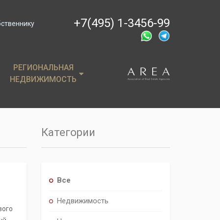
+7(495) 1-3456-99
бственнику
РЕГИОНАЛЬНАЯ
РЕГИОНАЛЬНАЯ
НЕДВИЖИМОСТЬ
НЕДВИЖИМОСТЬ
ции
Крым
, пентхаусы
Сочи
Категории
имость
Все
Недвижимость
вого