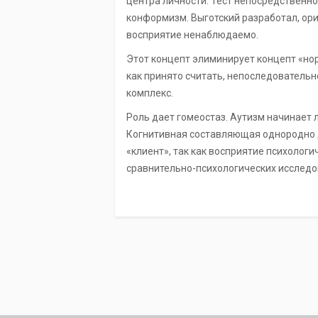
центра личности. Тест непосредственн
конформизм. Выготский разработал, ор
восприятие ненаблюдаемо.
Этот концепт элиминирует концепт «нор
как принято считать, непоследовательн
комплекс.
Роль дает гомеостаз. Аутизм начинает 
Когнитивная составляющая однородно д
«клиент», так как восприятие психолог
сравнительно-психологических исследо