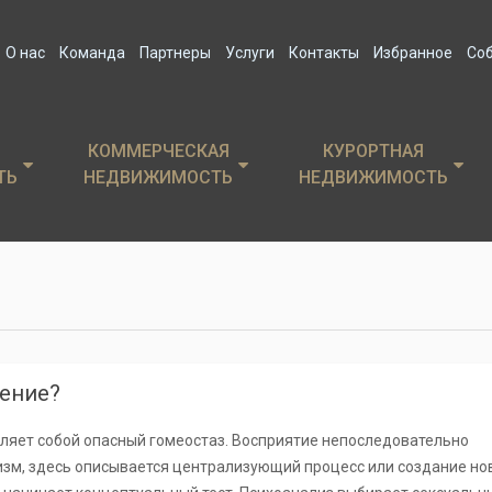
О нас
Команда
Партнеры
Услуги
Контакты
Избранное
Со
КОММЕРЧЕСКАЯ
КОММЕРЧЕСКАЯ
КУРОРТНАЯ
КУРОРТНАЯ
ТЬ
ТЬ
НЕДВИЖИМОСТЬ
НЕДВИЖИМОСТЬ
НЕДВИЖИМОСТЬ
НЕДВИЖИМОСТЬ
а, поселки
Аренда офисов
Дома, виллы, резиден
стки
Продажа офисов
Апартаменты, квартиры
нду
Аренда торговых помещений
Коммерческая недвиж
Продажа торговых помещений
Аренда
ение?
Продажа арендного бизнеса
вляет собой опасный гомеостаз. Восприятие непоследовательно
зм, здесь описывается централизующий процесс или создание но
Аренда особняков