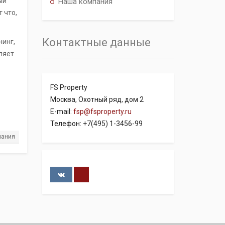
ый
Наша компания
 что,
Контактные данные
нинг,
ляет
FS Property
Москва, Охотный ряд, дом 2
E-mail:
fsp@fsproperty.ru
Телефон: +7(495) 1-3456-99
пания