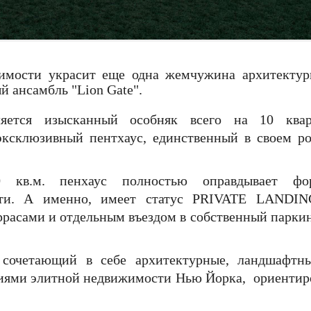
имости украсит еще одна жемчужина архитектур
й ансамбль "Lion Gate".
яется изысканный особняк всего на 10 квар
эксклюзивный пентхаус, единственный в своем ро
 кв.м. пенхаус полностью оправдывает фо
сти. А именно, имеет статус PRIVATE LANDI
ррасами и отдельным въездом в собственный паркин
сочетающий в себе архитектурные, ландшафтн
иями элитной недвижимости Нью Йорка, ориентир