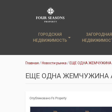
ГОРОДСКАЯ
ГОРОДСКАЯ
ЗАГОРОДНАЯ
ЗАГОРОДНАЯ
НЕДВИЖИМОСТЬ
НЕДВИЖИМОСТЬ
НЕДВИЖИМОС
НЕДВИЖИМОС
Элитные новостройки
Загородные дом
Главная
Новости рынка
ЕЩЕ ОДНА ЖЕМЧУЖИНА 
Элитные квартиры
Земельные уча
ЕЩЕ ОДНА ЖЕМЧУЖИНА 
Аренда
Коттеджи в аре
Опубликовано Fs Property