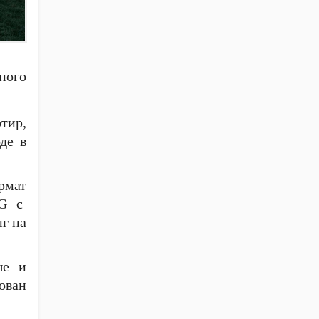
ного
тир,
де в
рмат
NG с
г на
ые и
ован