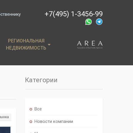
+7(495) 1-3456-99
бственнику
РЕГИОНАЛЬНАЯ
РЕГИОНАЛЬНАЯ
НЕДВИЖИМОСТЬ
НЕДВИЖИМОСТЬ
ции
Крым
, пентхаусы
Сочи
Категории
имость
Все
рынка
Новости компании