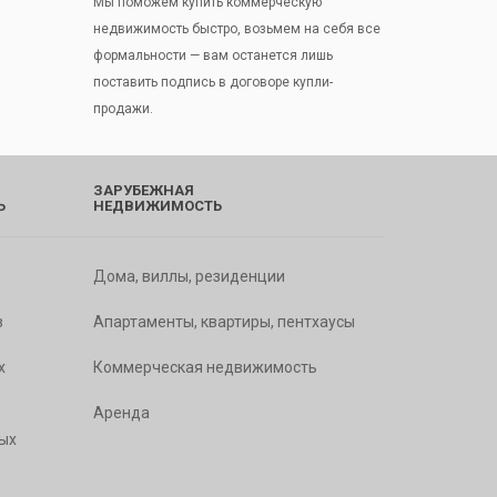
Мы поможем купить коммерческую
недвижимость быстро, возьмем на себя все
формальности — вам останется лишь
поставить подпись в договоре купли-
продажи.
ЗАРУБЕЖНАЯ
Ь
НЕДВИЖИМОСТЬ
Дома, виллы, резиденции
в
Апартаменты, квартиры, пентхаусы
х
Коммерческая недвижимость
Аренда
ых