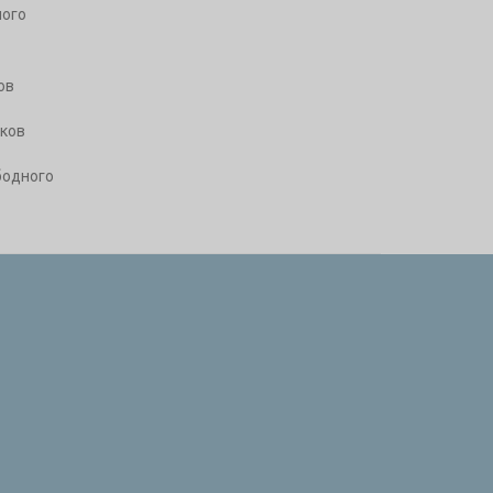
ого
ов
ков
бодного