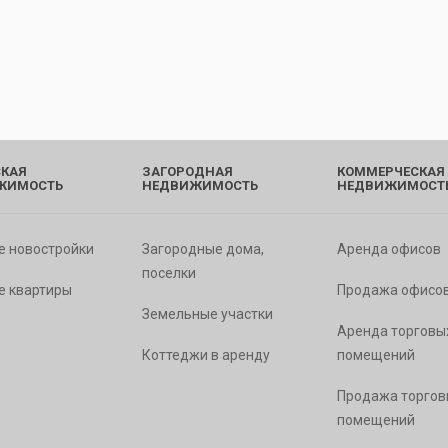
КАЯ
ЗАГОРОДНАЯ
КОММЕРЧЕСКАЯ
ЖИМОСТЬ
НЕДВИЖИМОСТЬ
НЕДВИЖИМОСТ
е новостройки
Загородные дома,
Аренда офисов
поселки
е квартиры
Продажа офисо
Земельные участки
Аренда торговы
Коттеджи в аренду
помещений
Продажа торгов
помещений