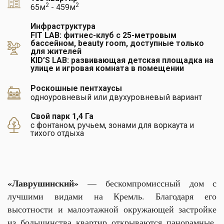
2
2
65м
- 459м
Инфраструктура
FIT LAB: фитнес-клуб с 25-метровым
бассейном, beauty room, доступные только
для жителей
KID’S LAB: развивающая детская площадка на
улице и игровая комната в помещении
Роскошные пентхаусы
одноуровневый или двухуровневый вариант
Свой парк 1,4 Га
с фонтаном, ручьем, зонами для воркаута и
тихого отдыха
«Лаврушинский»
—
бескомпромиссный дом с
лучшими видами на Кремль. Благодаря его
высотности и малоэтажной окружающей застройке
из большинства квартир открываются панорамные,