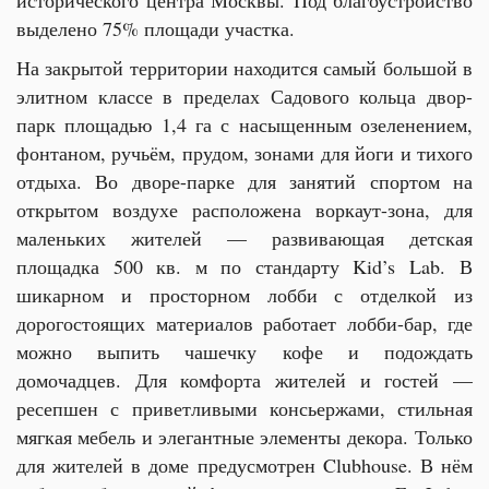
исторического центра Москвы.
Под благоустройство
выделено 75% площади участка.
На закрытой территории находится самый большой в
элитном классе в пределах Садового кольца двор-
парк площадью 1,4 га с насыщенным озеленением,
фонтаном, ручьём, прудом, зонами для йоги и тихого
отдыха. Во дворе-парке для занятий спортом на
открытом воздухе расположена воркаут-зона, для
маленьких жителей — развивающая детская
площадка 500 кв. м по стандарту Kid’s Lab.
В
шикарном и просторном лобби с отделкой из
дорогостоящих материалов работает лобби-бар, где
можно выпить чашечку кофе и подождать
домочадцев. Для комфорта жителей и гостей —
ресепшен с приветливыми консьержами, стильная
мягкая мебель и элегантные элементы декора.
Только
для жителей в доме предусмотрен Clubhouse. В нём