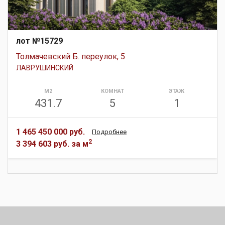
лот №15729
Толмачевский Б. переулок, 5
ЛАВРУШИНСКИЙ
М2
КОМНАТ
ЭТАЖ
431.7
5
1
1 465 450 000 руб.
Подробнее
2
3 394 603 руб.
за м