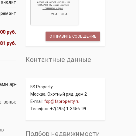
онолит
 ремонт
00 руб.
681 руб.
Контактные данные
ами ар-
FS Property
Москва, Охотный ряд, дом 2
E-mail:
fsp@fsproperty.ru
е зоны:
Телефон: +7(495) 1-3456-99
ов
Подбор недвижимости