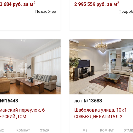
2
2
3 684 руб.
за м
2 995 559 руб.
за м
Подробнее
Подроб
 №16443
лот №13688
манский переулок, 6
Шаболовка улица, 10к1
ЕРСКИЙ ДОМ
СОЗВЕЗДИЕ КАПИТАЛ-2
М2
КОМНАТ
ЭТАЖ
М2
КОМНАТ
ЭТА