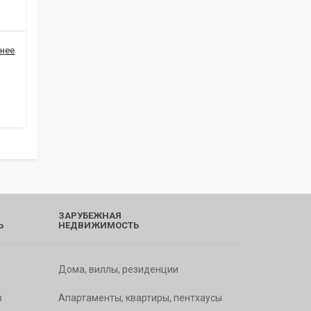
нее
ЗАРУБЕЖНАЯ
Ь
НЕДВИЖИМОСТЬ
Дома, виллы, резиденции
в
Апартаменты, квартиры, пентхаусы