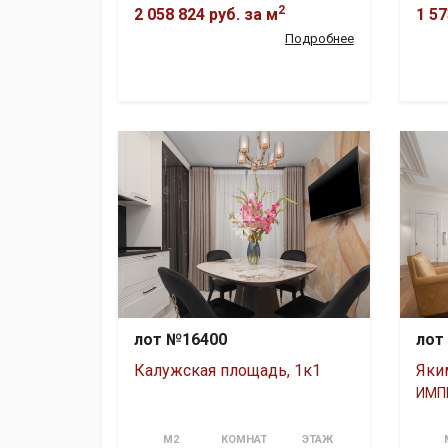
2
2 058 824 руб.
за м
1 57
Подробнее
лот №16400
лот
Калужская площадь, 1к1
Яки
ИМП
М2
КОМНАТ
ЭТАЖ