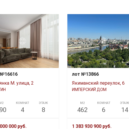
 №16616
лот №13866
нка М. улица, 2
Якиманский переулок, 6
ГИН
ИМПЕРСКИЙ ДОМ
М2
КОМНАТ
ЭТАЖ
М2
КОМНАТ
ЭТА
90
4
8
462
6
14
000 000 руб.
1 383 930 900 руб.