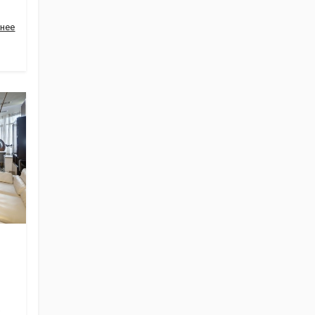
нее
Ж