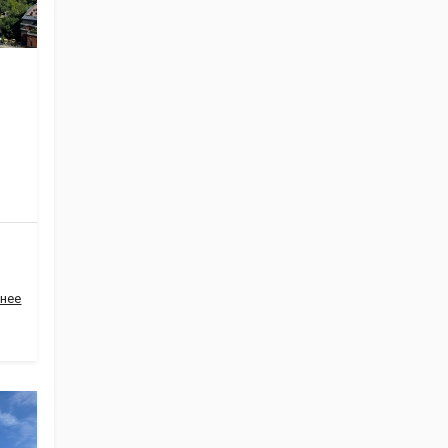
Ж
нее