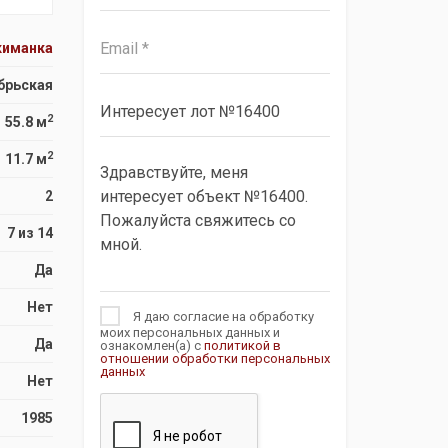
киманка
брьская
2
55.8 м
2
11.7 м
2
7 из 14
Да
Нет
Я даю согласие на обработку
моих персональных данных и
Да
ознакомлен(а) с
политикой в
отношении обработки персональных
данных
Нет
1985