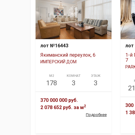
лот №16443
лот
Якиманский переулок, 6
1-й
7
ИМПЕРСКИЙ ДОМ
PARK
М2
КОМНАТ
ЭТАЖ
178
3
3
21
370 000 000 руб.
300 
2
2 078 652 руб.
за м
1 38
Подробнее