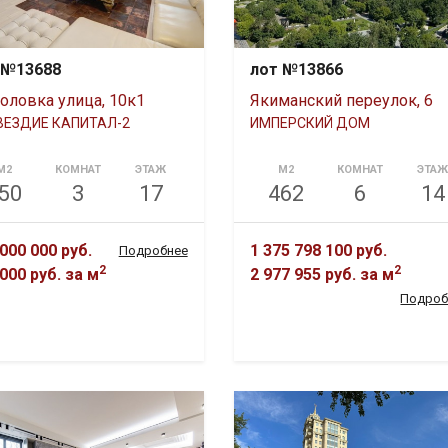
 №13688
лот №13866
оловка улица, 10к1
Якиманский переулок, 6
ВЕЗДИЕ КАПИТАЛ-2
ИМПЕРСКИЙ ДОМ
М2
КОМНАТ
ЭТАЖ
М2
КОМНАТ
ЭТА
50
3
17
462
6
14
000 000 руб.
1 375 798 100 руб.
Подробнее
2
2
000 руб.
за м
2 977 955 руб.
за м
Подроб