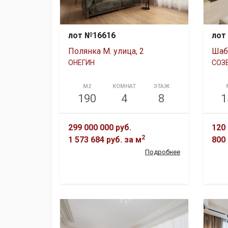
лот №16616
лот
Полянка М. улица, 2
Шаб
ОНЕГИН
СОЗ
М2
КОМНАТ
ЭТАЖ
190
4
8
1
299 000 000 руб.
120 
2
1 573 684 руб.
за м
800 
Подробнее