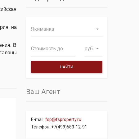
ийская
рия, на
Якиманка
ения. В
руб.
 салоны
Ваш Агент
E-mail:
fsp@fsproperty.ru
Телефон: +7(499)583-12-91