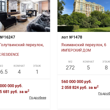
 №16247
лот №1478
 Голутвинский переулок,
Якиманский переулок, 6
ИМПЕРСКИЙ ДОМ
 RESIDENCE
М2
КОМНАТ
ЭТА
М2
КОМНАТ
ЭТАЖ
272
5
8
6.5
4
1
560 000 000 руб.
000 000 руб.
2
2 058 824 руб.
за м
2
5 681 руб.
за м
Подроб
Подробнее