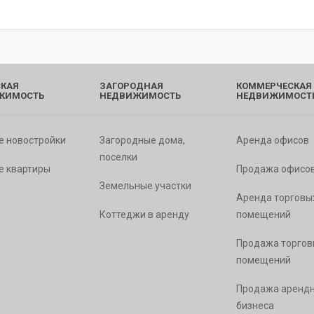
КАЯ
ЗАГОРОДНАЯ
КОММЕРЧЕСКАЯ
ЖИМОСТЬ
НЕДВИЖИМОСТЬ
НЕДВИЖИМОСТ
е новостройки
Загородные дома,
Аренда офисов
поселки
е квартиры
Продажа офисо
Земельные участки
Аренда торговы
Коттеджи в аренду
помещений
Продажа торгов
помещений
Продажа арендн
бизнеса