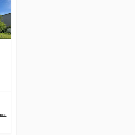
Ж
нее