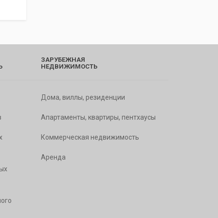
ЗАРУБЕЖНАЯ
Ь
НЕДВИЖИМОСТЬ
Дома, виллы, резиденции
в
Апартаменты, квартиры, пентхаусы
х
Коммерческая недвижимость
Аренда
ых
ого