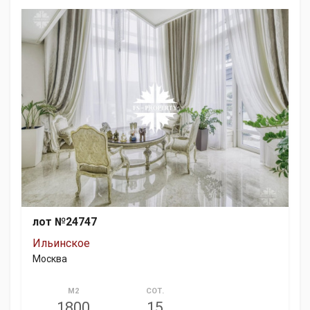
лот №24747
Ильинское
Москва
М2
СОТ.
1800
15