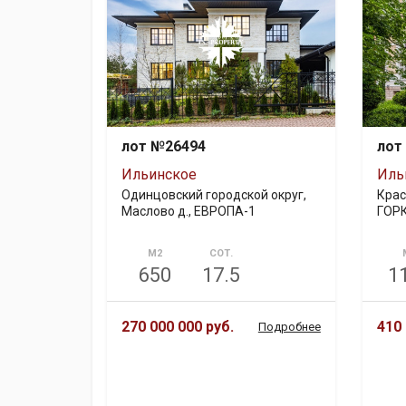
лот №26494
лот
Ильинское
Иль
Одинцовский городской округ,
Крас
Маслово д., ЕВРОПА-1
ГОР
М2
СОТ.
650
17.5
1
270 000 000 руб.
410 
Подробнее