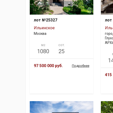
лот №25327
лот
Ильинское
Иль
Москва
горо
Глух
АРХ
М2
СОТ.
1080
25
1
97 500 000 руб.
Подробнее
415 