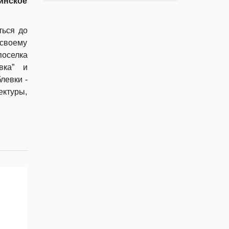
инское
ться до
своему
оселка
вка” и
левки -
ктуры,