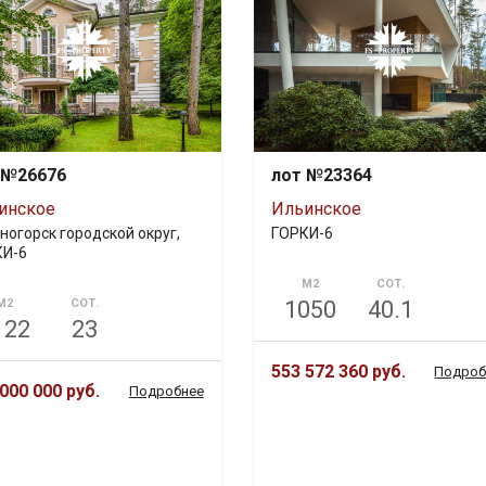
 №26676
лот №23364
инское
Ильинское
ногорск городской округ,
ГОРКИ-6
КИ-6
М2
СОТ.
М2
СОТ.
1050
40.1
122
23
553 572 360 руб.
Подроб
000 000 руб.
Подробнее