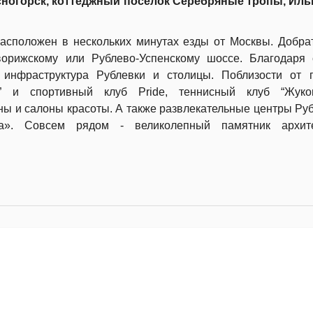
асногорск, коттеджный поселок Серебряные тропы, Иль
асположен в нескольких минутах езды от Москвы.
Добра
ворижскому или Рублево-Успенскому шоссе. Благодаря 
 инфраструктура Рублевки и столицы. Поблизости от п
” и спортивный клуб Pride, теннисный клуб “Жуко
ны и салоны красоты. А также развлекательные центры Руб
аза». Совсем рядом - великолепный памятник архите