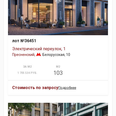
лот №36451
Электрический переулок, 1
Пресненский
,
Белорусская
, 10
ЗА М2
М2
103
1 705 534 РУБ.
Стоимость по запросу
Подробнее