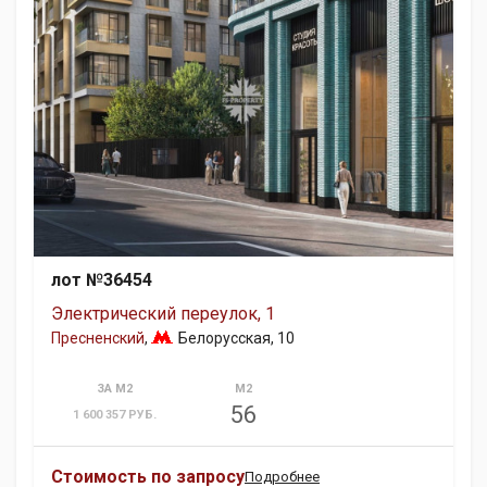
лот №36454
Электрический переулок, 1
Пресненский
,
Белорусская
, 10
ЗА М2
М2
56
1 600 357 РУБ.
Стоимость по запросу
Подробнее