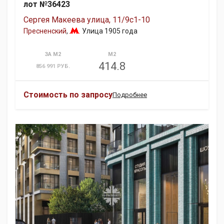
лот №36423
Сергея Макеева улица, 11/9с1-10
Пресненский
,
Улица 1905 года
ЗА М2
М2
414.8
856 991 РУБ.
Стоимость по запросу
Подробнее