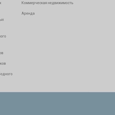
х
Коммерческая недвижимость
Аренда
ых
ого
ов
ков
бодного