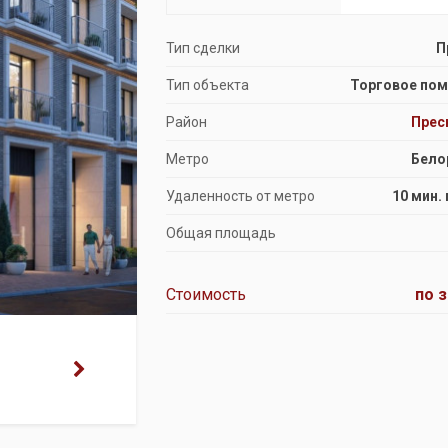
Продажа особняков
Тип сделки
П
Помещения свободного назначения
Тип объекта
Торговое по
Район
Прес
Метро
Бело
Удаленность от метро
10 мин.
Общая площадь
Стоимость
по 