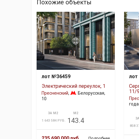
Похожие объекты
лот №36459
лот
Электрический переулок, 1
Сер
11/
Пресненский
,
Белорусская
,
Прес
10
года
ЗА М2
М2
З
143.4
1 643 584 РУБ.
858 3
235 690 000 руб.
Подробнее