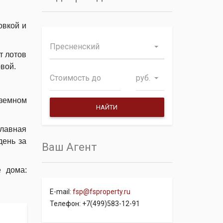
овкой и
Пресненский
т лотов
вой.
руб.
дземном
главная
день за
Ваш Агент
 дома:
E-mail:
fsp@fsproperty.ru
Телефон: +7(499)583-12-91