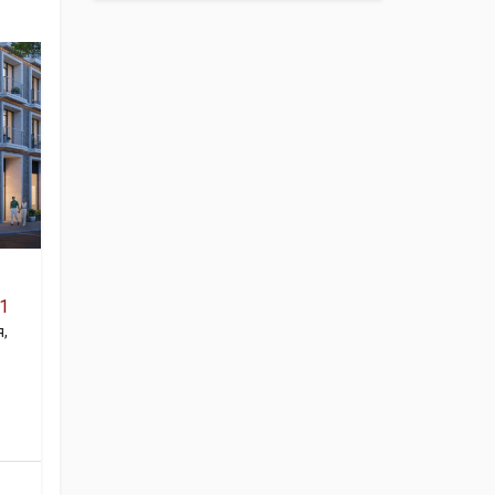
1
я
,