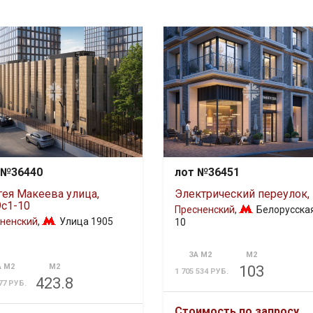
 №36440
лот №36451
гея Макеева улица,
Электрический переулок, 
9с1-10
Пресненский
,
Белорусска
ненский
,
Улица 1905
10
ЗА М2
М2
А М2
М2
103
1 705 534 РУБ.
423.8
77 РУБ.
Стоимость по запросу