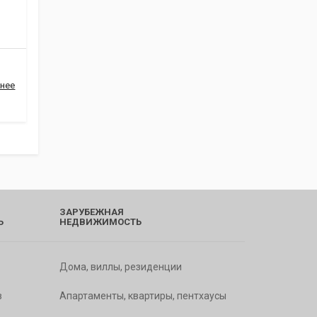
нее
ЗАРУБЕЖНАЯ
Ь
НЕДВИЖИМОСТЬ
Дома, виллы, резиденции
в
Апартаменты, квартиры, пентхаусы