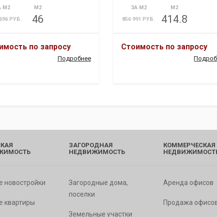
А М2
М2
ЗА М2
М2
46
414.8
 696 РУБ.
856 991 РУБ.
имость по запросу
Стоимость по запросу
Подробнее
Подроб
КАЯ
ЗАГОРОДНАЯ
КОММЕРЧЕСКАЯ
ЖИМОСТЬ
НЕДВИЖИМОСТЬ
НЕДВИЖИМОСТ
е новостройки
Загородные дома,
Аренда офисов
поселки
е квартиры
Продажа офисо
Земельные участки