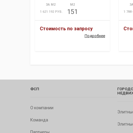
ЗА М2
М2
З
151
1 621 192 РУБ.
1 788
Стоимость по запросу
Сто
Подробнее
ФСП
ГОРОДС
НЕДВИ
О компании
Элитны
Команда
Элитны
Партнеры