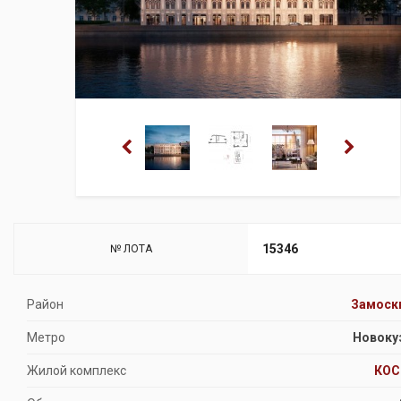
15346
№ ЛОТА
Район
Замоск
Метро
Новоку
Жилой комплекс
КОС