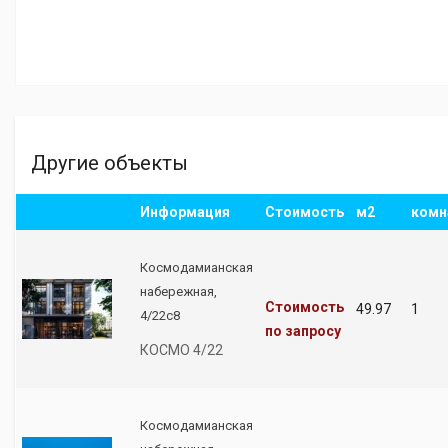
Другие объекты
Информация
Стоимость
м2
комн
Космодамианская
набережная,
Стоимость
49.97
1
4/22с8
по запросу
КОСМО 4/22
Космодамианская