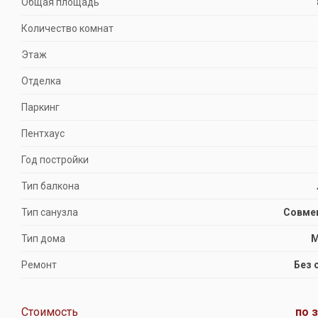
Общая площадь
Количество комнат
Этаж
Отделка
Паркинг
Пентхаус
Год постройки
Тип балкона
Тип санузла
Совме
Тип дома
М
Ремонт
Без 
Стоимость
по 