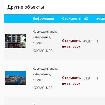
Другие объекты
Информация
Стоимость
м2
комн
Космодамианская
набережная,
Стоимость
49.97
1
4/22с8
по запросу
КОСМО 4/22
Космодамианская
набережная,
Стоимость
61.8
1
4/22с8
по запросу
КОСМО 4/22