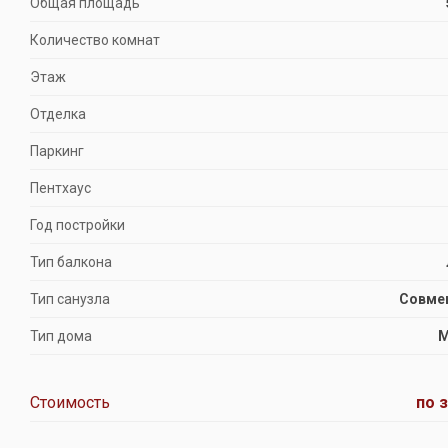
Общая площадь
Количество комнат
Этаж
Отделка
Паркинг
Пентхаус
Год постройки
Тип балкона
Тип санузла
Совме
Тип дома
М
Стоимость
по 