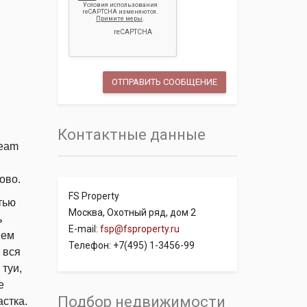
Контактные данные
ream
ово.
FS Property
тью
Москва, Охотный ряд, дом 2
ь
E-mail:
fsp@fsproperty.ru
ием
Телефон: +7(495) 1-3456-99
 вся
туи,
е
Подбор недвижимости
астка.