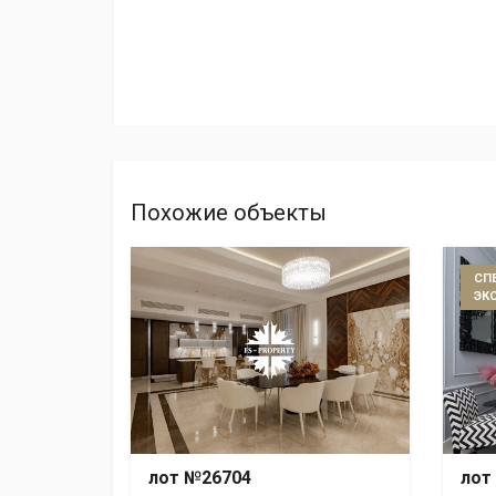
Похожие объекты
СП
ЭК
лот №26704
лот