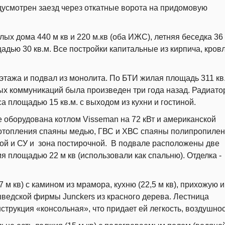
дусмотрен заезд через откатные ворота на придомовую
ых дома 440 м кв и 220 м.кв (оба ИЖС), летняя беседка 36 
ью 30 кв.м. Все постройки капитальные из кирпича, кровл
этажа и подвал из монолита. По БТИ жилая площадь 311 кв
ых коммуникаций была произведен три года назад. Радиат
са площадью 15 кв.м. с выходом из кухни и гостиной.
е оборудована котлом Visseman на 72 кВт и американской
 отопления спаяны медью, ГВС и ХВС спаяны полипропилен
ой и СУ и зона постирочной. В подвале расположены две
 площадью 22 м кв (использовали как спальню). Отделка -
м кв) с камином из мрамора, кухню (22,5 м кв), прихожую и
ведской фирмы Junckers из красного дерева. Лестница
трукция «консольная», что придает ей легкость, воздушно