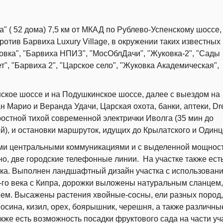
 ( 52 дома) 7,5 км от МКАД по Рублево-Успенскому шоссе,
отив Барвиха Luxury Village, в окружении таких известных
ковка", "Барвиха НПИЗ", "МосОблДачи", "Жуковка-2", "Сады
т", "Барвиха 2", "Царское село", "Жуковка Академическая",
ское шоссе и на Подушкинское шоссе, далее с выездом на
н Марио и Веранда Удачи, Царская охота, банки, аптеки, D
ростной тихой современной электрички Иволга (35 мин до
й), и остановки маршруток, идущих до Крылатского и Одинц
семи центральными коммуникациями и с выделенной мощнос
кно, две городские телефонные линии. На участке также ест
тка. Выполнен ландшафтный дизайн участка с использован
го века с Кипра, дорожки выложены натуральным сланцем,
м. Высажены растения хвойные-сосны, ели разных пород, 
 осина, кизил, орех, боярышник, черешня, а также различны
акже есть возможность посадки фруктового сада на части уч