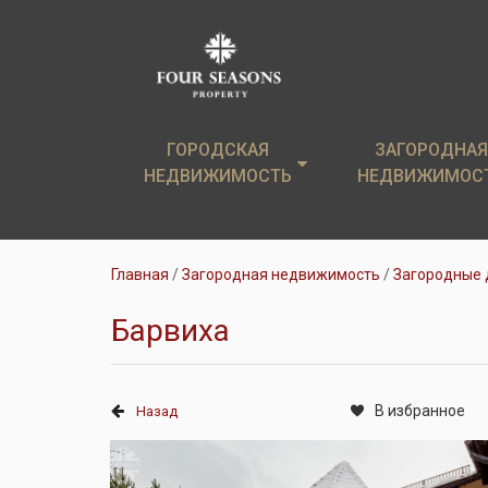
ГОРОДСКАЯ
ГОРОДСКАЯ
ЗАГОРОДНАЯ
ЗАГОРОДНАЯ
НЕДВИЖИМОСТЬ
НЕДВИЖИМОСТЬ
НЕДВИЖИМОС
НЕДВИЖИМОС
Элитные новостройки
Загородные дом
Главная
Загородная недвижимость
Загородные 
Элитные квартиры
Земельные уча
Барвиха
Аренда
Коттеджи в аре
В избранное
Назад