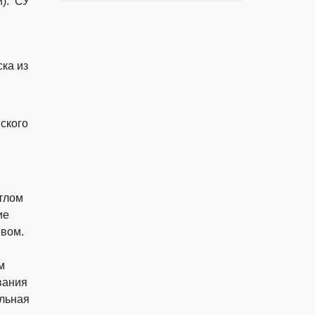
й). СУ
ка из
ского
отлом
ие
евом.
й
м
вания
ельная