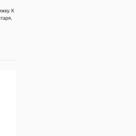
жку. К
таря,