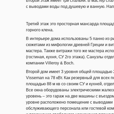
Второй этаж имеет три спальни. В мастер спа
с выводами воды под душевую и ванную. Напо
Третий этаж это просторная мансарда площад
горного клена.
В интерьере дома использованы 5 панно из р
сюжетами из мифологии древней Греции и вит
мастера. Также витражи того же мастера ис
(гостиная, кухня, СУ 2го этажа). Санузлы от
компании Villeroy & Boch.
Второй дом имеет 3 уровня общей площадью 22
Visseman на 78 кВт. Как резервный для всех 
площадью 88 м кв со своим СУ и кухней, отд
Все окна оборудованы электрическими жалюз
уровень – это гараж на две машины с въездо
уровне расположено помещение с выводами п
обслуживающего персонала или гостевой комн