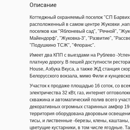
Описание
Коттеджный охраняемый поселок "СП Барвиха"
расположенный в самом центре Жуковки ,напр
поселков как "Яблоневый сад", "Речной", "Жу
Майендорф", "Жуковка-3", "Развитие", "Рассве
"Подушкино ТСЖ", "Флоранс".
Имеет два КПП с выездами на Рублево -Успен
платную дорогу. В пешей доступности рестора
House, Азбука Вкуса, а также ЖД станция ско
Белорусского вокзала, мимо Фили и кунцевско
Участок к продаже площадью 16 соток, со в
электричества 32 кВт, газ, интернет оптоволо
скважина и автоматический полив всего учас
декоративных огромных старинных амфор 19-
территория оборудована дворовым освещение
тисы, и лиственные -березы, клены, каштаны,
цветущие кустарники, в том числе ягодные. Т