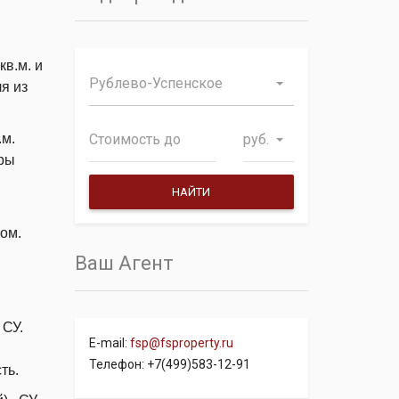
кв.м. и
Рублево-Успенское
я из
руб.
.м.
оры
ом.
Ваш Агент
 СУ.
E-mail:
fsp@fsproperty.ru
Телефон: +7(499)583-12-91
сть.