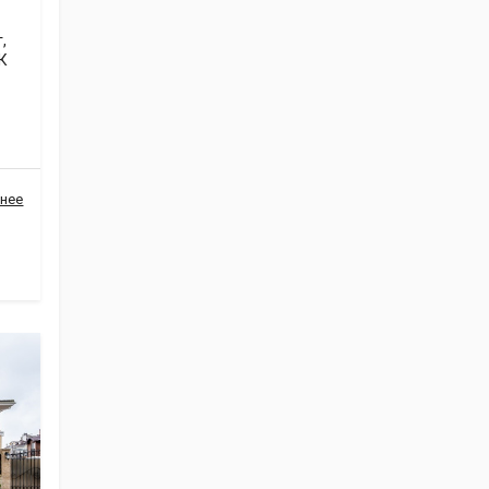
,
К
нее