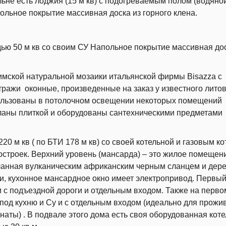
льне есть лоджия (15 м кв) с подогреваемым полом (водяно
льное покрытие массивная доска из горного клена.
ью 50 м кв со своим СУ Напольное покрытие массивная дос
имской натуральной мозаики итальянской фирмы Bisazza с
ражи оконные, произведенные на заказ у известного литов
пользованы в потолочном освещении некоторых помещений
деланы плиткой и оборудованы сантехническими предметами
0 м кв ( по БТИ 178 м кв) со своей котельной и газовым к
построек. Верхний уровень (мансарда) – это жилое помещен
еланная вулканическим африканским черным сланцем и дер
и, кухонное мансардное окно имеет электропривод. Первы
м с подъездной дороги и отдельным входом. Также на перво
од кухню и Су и с отдельным входом (идеально для прожи
аты) . В подвале этого дома есть своя оборудованная кот