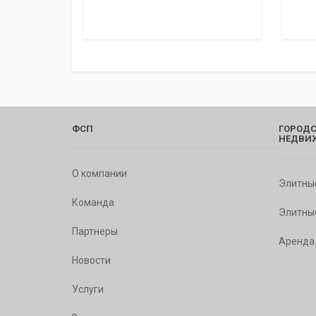
ФСП
ГОРОДС
НЕДВИ
О компании
Элитны
Команда
Элитны
Партнеры
Аренда
Новости
Услуги