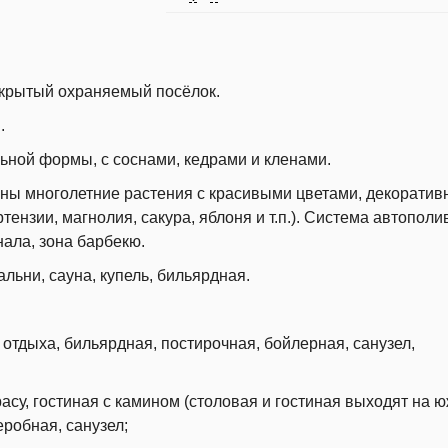
Закрытый охраняемый посёлок.
ы.
льной формы, с соснами, кедрами и кленами.
ы многолетние растения с красивыми цветами, декоратив
тензии, магнолия, сакура, яблоня и т.п.). Система автополи
нала, зона барбекю.
льни, сауна, купель, бильярдная.
а отдыха, бильярдная, постирочная, бойлерная, санузел,
асу, гостиная с камином (столовая и гостиная выходят на 
деробная, санузел;