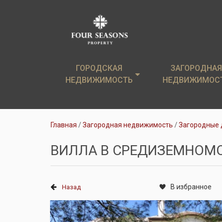
ГОРОДСКАЯ
ГОРОДСКАЯ
ЗАГОРОДНАЯ
ЗАГОРОДНАЯ
НЕДВИЖИМОСТЬ
НЕДВИЖИМОСТЬ
НЕДВИЖИМОС
НЕДВИЖИМОС
Элитные новостройки
Загородные дом
Главная
Загородная недвижимость
Загородные 
Элитные квартиры
Земельные уча
ВИЛЛА В СРЕДИЗЕМНОМ
Аренда
Коттеджи в аре
В избранное
Назад