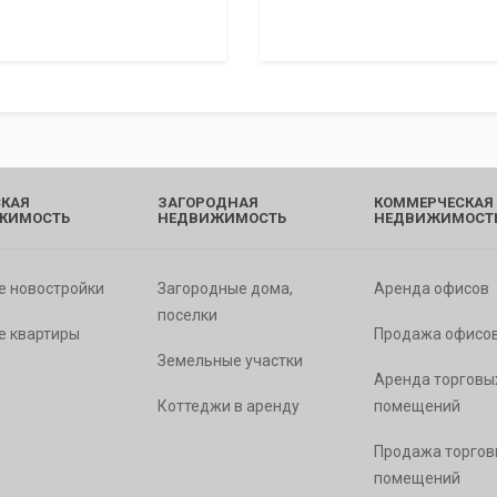
КАЯ
ЗАГОРОДНАЯ
КОММЕРЧЕСКАЯ
ЖИМОСТЬ
НЕДВИЖИМОСТЬ
НЕДВИЖИМОСТ
е новостройки
Загородные дома,
Аренда офисов
поселки
е квартиры
Продажа офисо
Земельные участки
Аренда торговы
Коттеджи в аренду
помещений
Продажа торгов
помещений