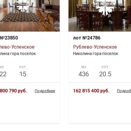
 №23850
лот №24786
лево-Успенское
Рублево-Успенское
лина гора поселок
Николина гора поселок
М2
СОТ.
М2
СОТ.
22
15
436
20.5
800 790 руб.
162 815 400 руб.
Подробнее
Подроб