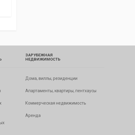
ЗАРУБЕЖНАЯ
Ь
НЕДВИЖИМОСТЬ
Дома, виллы, резиденции
в
Апартаменты, квартиры, пентхаусы
х
Коммерческая недвижимость
Аренда
ых