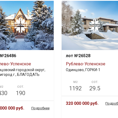
 №26486
лот №26528
лево-Успенское
Рублево-Успенское
цовский городской округ,
Одинцово, ГОРКИ-1
игород г., БЛАГОДАТЬ
М2
СОТ.
М2
СОТ.
1192
29.5
430
190
320 000 000 руб.
Подроб
000 000 руб.
Подробнее