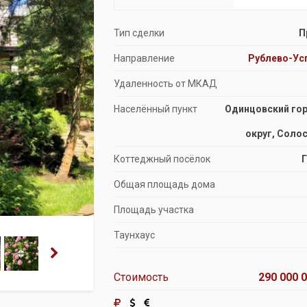
Продажа особняков
Тип сделки
П
Помещения свободного назначения
Направление
Рублево-Ус
Удаленность от МКАД
Населённый пункт
Одинцовский го
округ, Соло
Коттеджный посёлок
Общая площадь дома
Площадь участка
Таунхаус
Стоимость
290 000 0