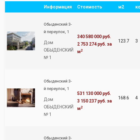
Информация
Стоимость
м2
к
Обыденский 3-
й переулок, 1
340 580 000 руб.
123.7
3
Дом
2 753 274 руб.
за
ОБЫДЕНСКИЙ
2
м
№ 1
Обыденский 3-
й переулок, 1
531 130 000 руб.
168.6
4
Дом
3 150 237 руб.
за
ОБЫДЕНСКИЙ
2
м
№ 1
Обыденский 3-