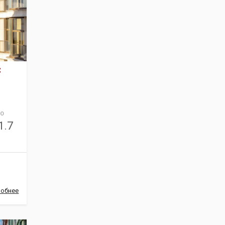
С
О
1.7
обнее