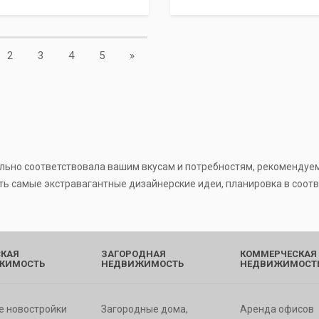
Next
2
3
4
5
»
льно соответствовала вашим вкусам и потребностям, рекомендуем 
ть самые экстравагантные дизайнерские идеи, планировка в соот
КАЯ
ЗАГОРОДНАЯ
КОММЕРЧЕСКАЯ
ЖИМОСТЬ
НЕДВИЖИМОСТЬ
НЕДВИЖИМОСТ
е новостройки
Загородные дома,
Аренда офисов