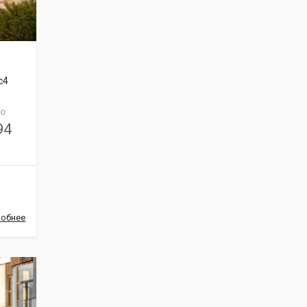
с4
О
94
обнее