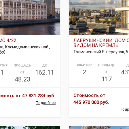
МО 4/22
ЛАВРУШИНСКИЙ. ДОМ 
ВИДОМ НА КРЕМЛЬ
а, Космодамианская наб.,
Толмачевский Б. переулок, 5
2с8
КВАРТИР
ПЛОЩАДЬ
Д
РТИР
ПЛОЩАДЬ
ДО
2
43
21
162.11
ОТ
ОТ
117
48.23
Стоимость от
имость от
47 831 284 руб.
445 970 000 руб.
Подробнее
Подр