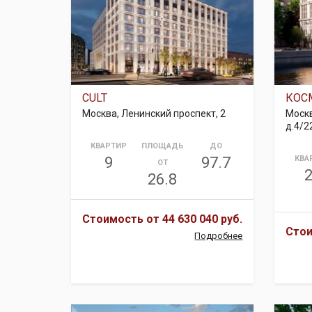
CULT
КОС
Москва, Ленинский проспект, 2
Москв
д.4/2
КВАРТИР
ПЛОЩАДЬ
ДО
9
97.7
КВА
ОТ
26.8
Стоимость от
44 630 040 руб.
Сто
Подробнее