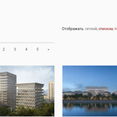
Отображать:
сеткой
,
списком
,
т
Next
2
3
4
5
»