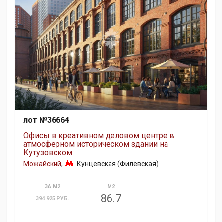
лот №36664
Офисы в креативном деловом центре в
атмосферном историческом здании на
Кутузовском
Можайский
,
Кунцевская (Филёвская)
ЗА М2
М2
86.7
394 925 РУБ.