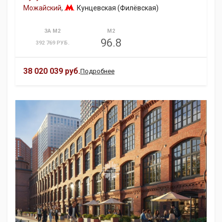
Можайский
,
Кунцевская (Филёвская)
ЗА М2
М2
96.8
392 769 РУБ.
38 020 039 руб.
Подробнее