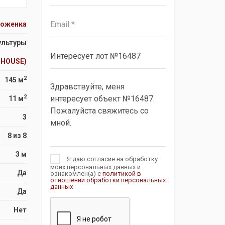
тоженка
ультуры
 HOUSE)
2
145 м
2
11 м
3
8 из 8
3 м
Я даю согласие на обработку
моих персональных данных и
Да
ознакомлен(а) с
политикой в
отношении обработки персональных
данных
Да
Нет