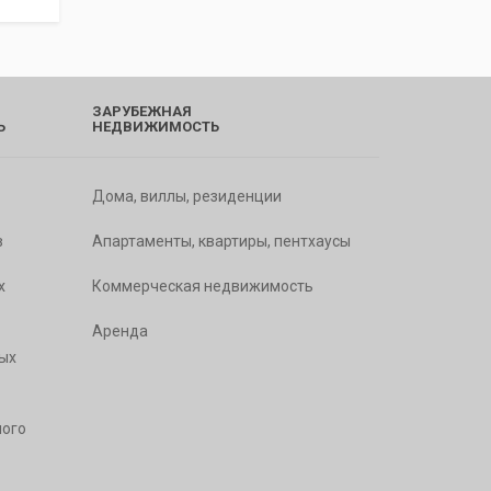
ЗАРУБЕЖНАЯ
Ь
НЕДВИЖИМОСТЬ
Дома, виллы, резиденции
в
Апартаменты, квартиры, пентхаусы
х
Коммерческая недвижимость
Аренда
ых
ого