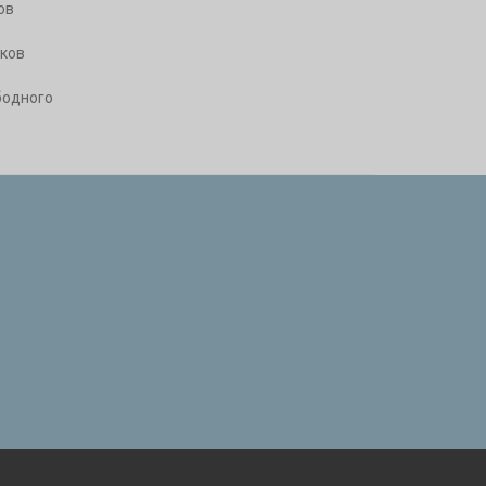
ов
ков
бодного