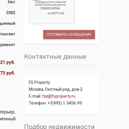
Нет
2002
щенный
онолит
 ремонт
Контактные данные
21 руб.
673 руб.
FS Property
Москва, Охотный ряд, дом 2
E-mail:
fsp@fsproperty.ru
Телефон: +7(495) 1-3456-99
терьер,
еменный
Подбор недвижимости