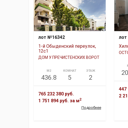
лот №16342
лот
1-й Обыденский переулок,
Хил
12с1
ОСТ
ДОМ У ПРЕЧИСТЕНСКИХ ВОРОТ
М2
КОМНАТ
ЭТАЖ
20
436.8
5
2
447 
765 232 380 руб.
2 21
2
1 751 894 руб.
за м
Подробнее