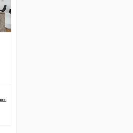
Ж
нее