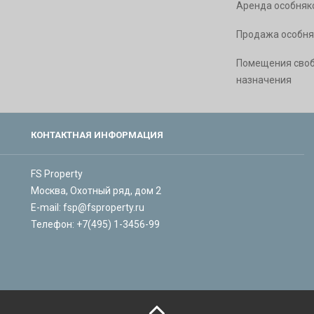
Аренда особняк
Продажа особня
Помещения сво
назначения
КОНТАКТНАЯ ИНФОРМАЦИЯ
FS Property
Москва, Охотный ряд, дом 2
E-mail:
fsp@fsproperty.ru
Телефон:
+7(495) 1-3456-99