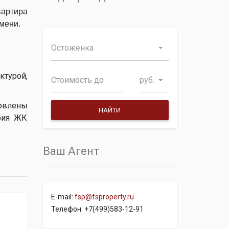
вартира
мени.
Остоженка
ктурой,
руб.
новлены
ория ЖК
Ваш Агент
E-mail:
fsp@fsproperty.ru
Телефон: +7(499)583-12-91