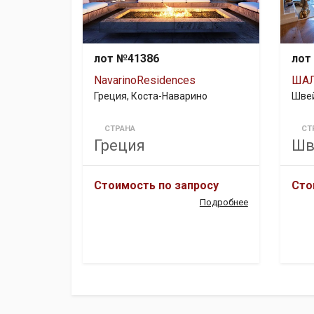
лот №41386
лот
NavarinoResidences
ШАЛ
Греция, Коста-Наварино
Швей
СТРАНА
СТ
Греция
Шв
Стоимость по запросу
Сто
Подробнее