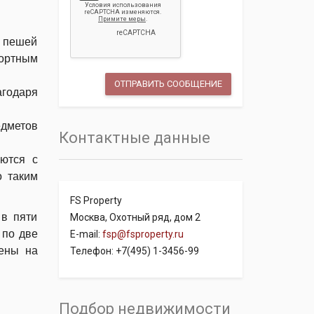
в пешей
рортным
годаря
едметов
Контактные данные
аются с
о таким
FS Property
 в пяти
Москва, Охотный ряд, дом 2
 по две
E-mail:
fsp@fsproperty.ru
ены на
Телефон: +7(495) 1-3456-99
Подбор недвижимости