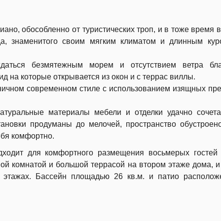
ано, обособленно от туристических троп, и в тоже время 
да, знаменитого своим мягким климатом и длинным ку
даться безмятежным морем и отсутствием ветра бла
д на которые открывается из окон и с террас виллы.
ничном современном стиле с использованием изящных пр
атуральные материалы мебели и отделки удачно сочет
тановки продуманы до мелочей, пространство обустроен
ебя комфортно.
дходит для комфортного размещения восьмерых гостей
ой комнатой и большой террасой на втором этаже дома, и
 этажах. Бассейн площадью 26 кв.м. и патио располож