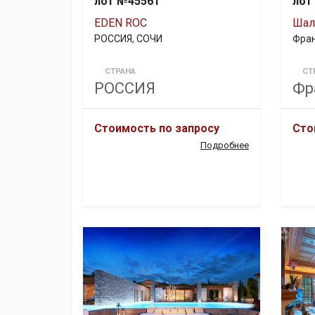
лот №45561
лот
EDEN ROC
Шал
РОССИЯ, СОЧИ
Фран
СТРАНА
СТ
РОССИЯ
Фр
Стоимость по запросу
Сто
Подробнее