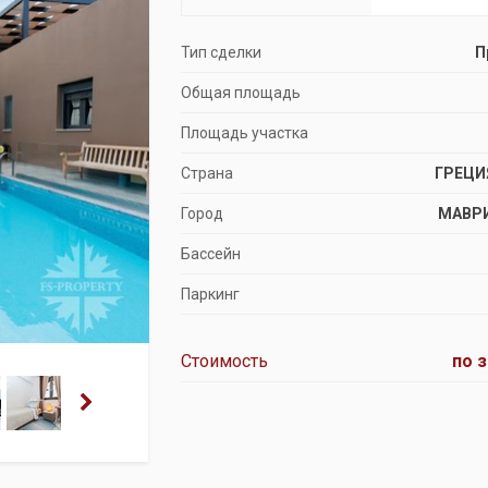
Продажа особняков
Тип сделки
П
Помещения свободного назначения
Общая площадь
Площадь участка
Страна
ГРЕЦИ
Город
МАВР
Бассейн
Паркинг
Стоимость
по 