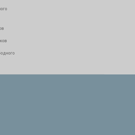
ого
ов
ков
бодного