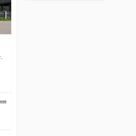
,
нее