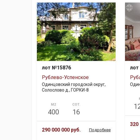
лот №15876
лот
Рублево-Успенское
Руб
Одинцовский городской округ,
Один
Солослово д., ГОРКИ-8
М2
СОТ.
1
400
16
320 
290 000 000 руб.
Подробнее