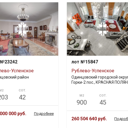
 №23242
лот №15847
лево-Успенское
Рублево-Успенское
цовский район
Одинцовский городской округ
Горки-2 пос., КРАСНАЯ ПОЛЯ
М2
СОТ.
203
42
М2
СОТ.
900
45
000 000 руб.
Подробнее
260 504 640 руб.
Подроб