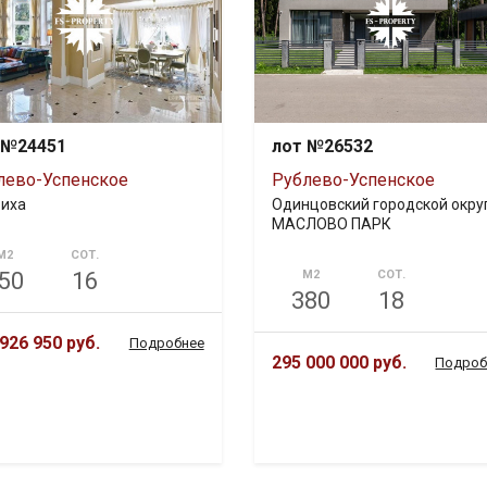
 №24451
лот №26532
лево-Успенское
Рублево-Успенское
иха
Одинцовский городской округ
МАСЛОВО ПАРК
М2
СОТ.
50
16
М2
СОТ.
380
18
926 950 руб.
Подробнее
295 000 000 руб.
Подроб