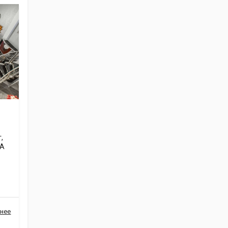
,
НА
нее