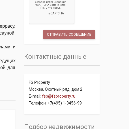
еррасу,
сауной,
злами и
Контактные данные
ведущих
рой для
FS Property
Москва, Охотный ряд, дом 2
E-mail:
fsp@fsproperty.ru
Телефон: +7(495) 1-3456-99
Подбор недвижимости