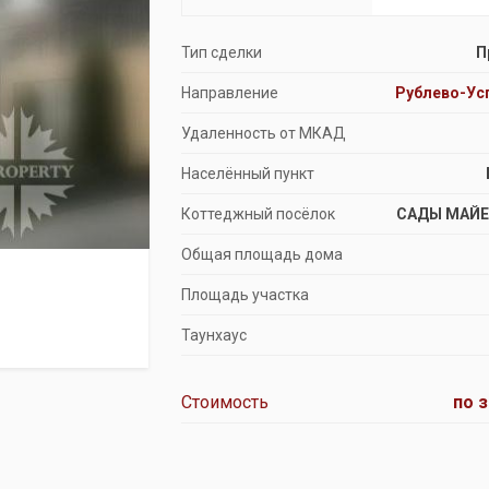
Продажа особняков
Тип сделки
П
Помещения свободного назначения
Направление
Рублево-Ус
Удаленность от МКАД
Населённый пункт
Коттеджный посёлок
САДЫ МАЙ
Общая площадь дома
Площадь участка
Таунхаус
Стоимость
по 