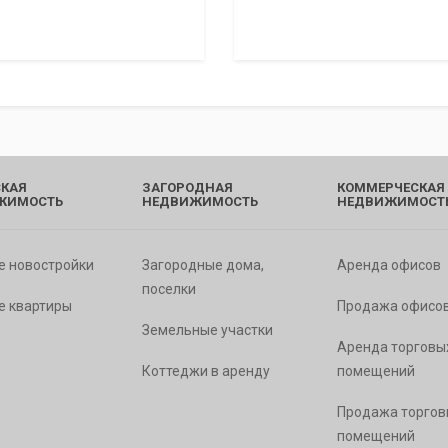
КАЯ
ЗАГОРОДНАЯ
КОММЕРЧЕСКАЯ
ЖИМОСТЬ
НЕДВИЖИМОСТЬ
НЕДВИЖИМОСТ
е новостройки
Загородные дома,
Аренда офисов
поселки
е квартиры
Продажа офисо
Земельные участки
Аренда торговы
Коттеджи в аренду
помещений
Продажа торгов
помещений