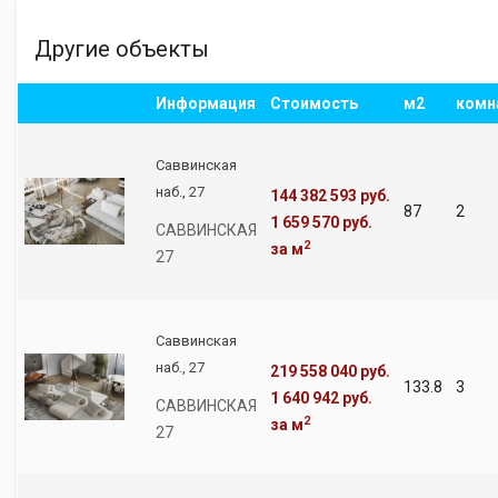
Другие объекты
Информация
Стоимость
м2
комн
Саввинская
наб., 27
144 382 593 руб.
87
2
1 659 570 руб.
САВВИНСКАЯ
2
за м
27
Саввинская
наб., 27
219 558 040 руб.
133.8
3
1 640 942 руб.
САВВИНСКАЯ
2
за м
27