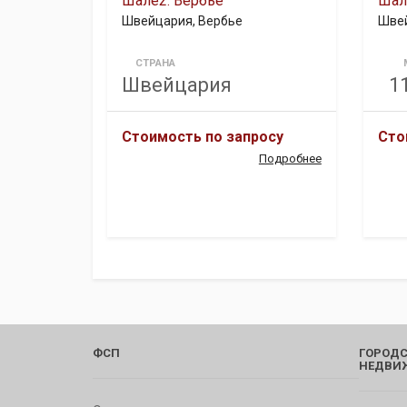
Шале2. Вербье
Шал
Швейцария, Вербье
Швей
СТРАНА
Швейцария
1
Стоимость по запросу
Сто
Подробнее
ФСП
ГОРОДС
НЕДВИ