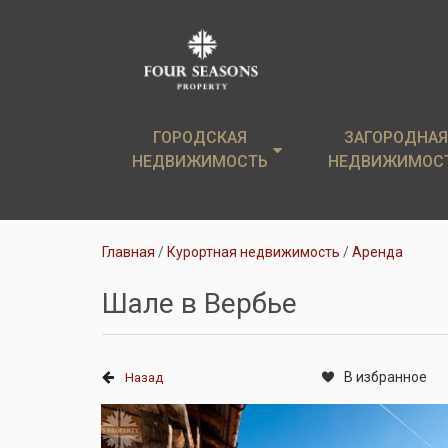
ГОРОДСКАЯ
ГОРОДСКАЯ
ЗАГОРОДНАЯ
ЗАГОРОДНАЯ
НЕДВИЖИМОСТЬ
НЕДВИЖИМОСТЬ
НЕДВИЖИМОС
НЕДВИЖИМОС
Элитные новостройки
Загородные дом
Главная
Курортная недвижимость
Аренда
Элитные квартиры
Земельные уча
Шале в Вербье
Аренда
Коттеджи в аре
В избранное
Назад