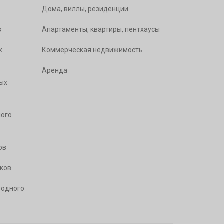
Дома, виллы, резиденции
в
Апартаменты, квартиры, пентхаусы
х
Коммерческая недвижимость
Аренда
ых
ого
ов
ков
бодного