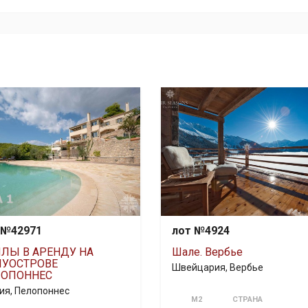
 №42971
лот №4924
ЛЫ В АРЕНДУ НА
Шале. Вербье
УОСТРОВЕ
Швейцария, Вербье
ЛОПОННЕС
ия, Пелопоннес
М2
СТРАНА