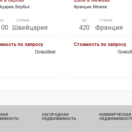
е в Вербье
Шале в Межеве
цария, Вербье
Франция, Межев
М2
СТРАНА
М2
СТРАНА
100
Швейцария
420
Франция
имость по запросу
Стоимость по запросу
Подробнее
Подроб
КАЯ
ЗАГОРОДНАЯ
КОММЕРЧЕСКАЯ
ЖИМОСТЬ
НЕДВИЖИМОСТЬ
НЕДВИЖИМОСТ