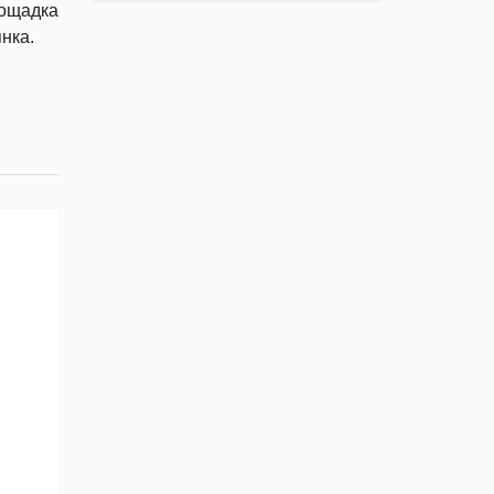
лощадка
нка.