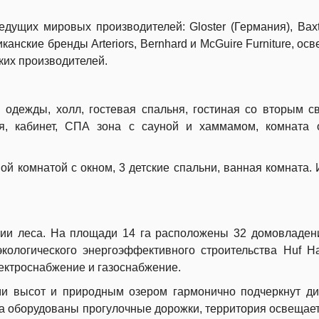
дущих мировых производителей: Gloster (Германия), Baxte
анские бренды Arteriors, Bernhard и McGuire Furniture, ос
ских производителей.
 одежды, холл, гостевая спальня, гостиная со вторым с
ая, кабинет, СПА зона с сауной и хаммамом, комната 
ой комнатой с окном, 3 детские спальни, ванная комната. 
нии леса. На площади 14 га расположены 32 домовладен
ологического энергоэффективного строительства Huf H
ектроснабжение и газоснабжение.
и высот и природным озером гармонично подчеркнут д
лка оборудованы прогулочные дорожки, территория освещает