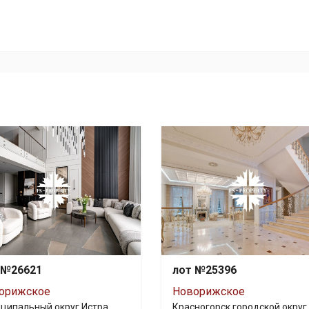
 №26621
лот №25396
орижское
Новорижское
ципальный округ Истра,
Красногорск городской округ,