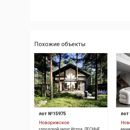
Похожие объекты
лот №15975
лот
Новорижское
Нов
городской округ Истра, ЛЕСНЫЕ
муни