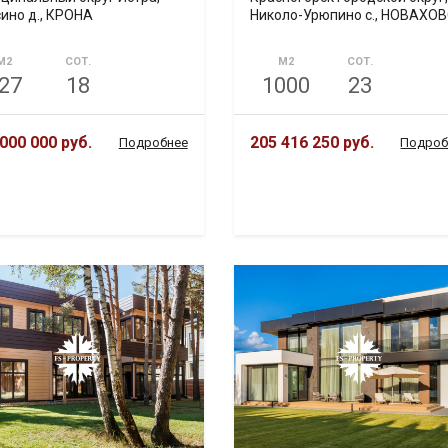
ино д., КРОНА
Николо-Урюпино с., НОВАХО
М2
СОТ.
М2
СОТ.
27
18
1000
23
000 000 руб.
205 416 250 руб.
Подробнее
Подроб