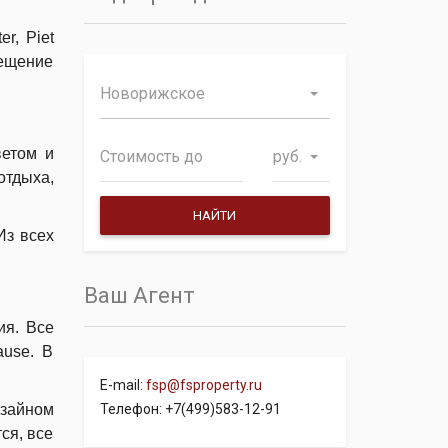
r, Piet
вещение
Новорижское
ветом и
руб.
отдыха,
Из всех
Ваш Агент
ия. Все
ause. В
E-mail:
fsp@fsproperty.ru
Телефон: +7(499)583-12-91
изайном
ся, все