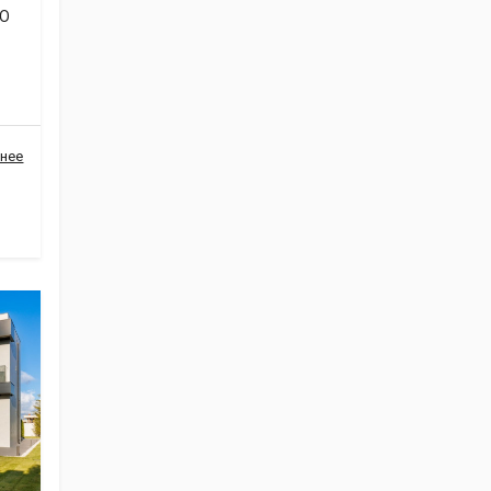
ВО
нее