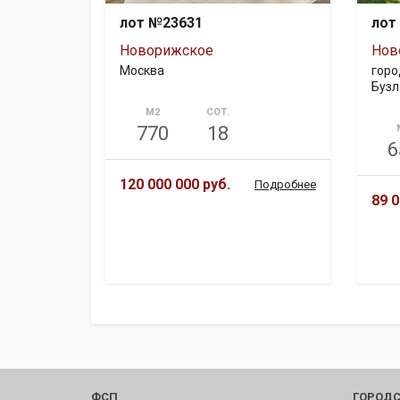
лот №23631
лот
Новорижское
Нов
Москва
горо
Бузл
М2
СОТ.
770
18
6
120 000 000 руб.
Подробнее
89 0
ФСП
ГОРОДС