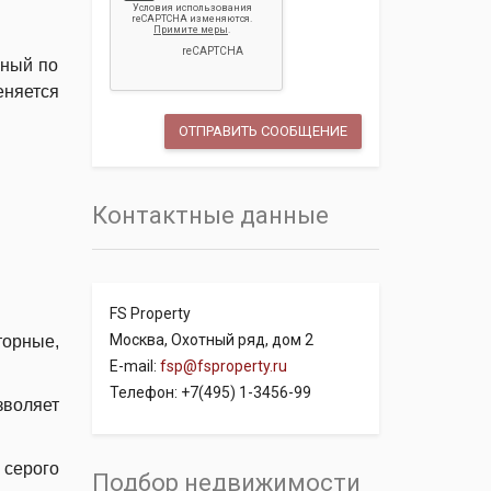
нный по
няется
Контактные данные
FS Property
Москва, Охотный ряд, дом 2
торные,
E-mail:
fsp@fsproperty.ru
Телефон: +7(495) 1-3456-99
зволяет
 серого
Подбор недвижимости