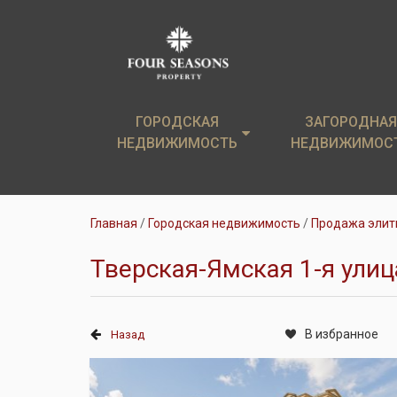
ГОРОДСКАЯ
ГОРОДСКАЯ
ЗАГОРОДНАЯ
ЗАГОРОДНАЯ
НЕДВИЖИМОСТЬ
НЕДВИЖИМОСТЬ
НЕДВИЖИМОС
НЕДВИЖИМОС
Элитные новостройки
Загородные дом
Главная
Городская недвижимость
Продажа элит
Элитные квартиры
Земельные уча
Тверская-Ямская 1-я улица
Аренда
Коттеджи в аре
В избранное
Назад