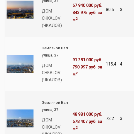
улица, 37
67 940 000 руб.
80.5
3
ДОМ
843 975 руб.
за
CHKALOV
2
м
(ЧКАЛОВ)
Земляной Вал
улица, 37
91 281 000 руб.
115.4
4
ДОМ
790 997 руб.
за
CHKALOV
2
м
(ЧКАЛОВ)
Земляной Вал
улица, 37
48 981 000 руб.
72.2
3
ДОМ
678 407 руб.
за
CHKALOV
2
м