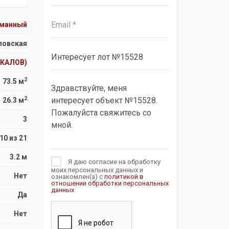
сманный
ловская
ЧКАЛОВ)
2
73.5 м
2
26.3 м
3
10 из 21
3.2 м
Я даю согласие на обработку
моих персональных данных и
Нет
ознакомлен(а) с
политикой в
отношении обработки персональных
данных
Да
Нет