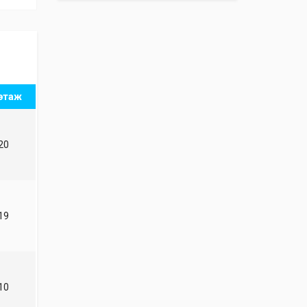
этаж
20
19
10