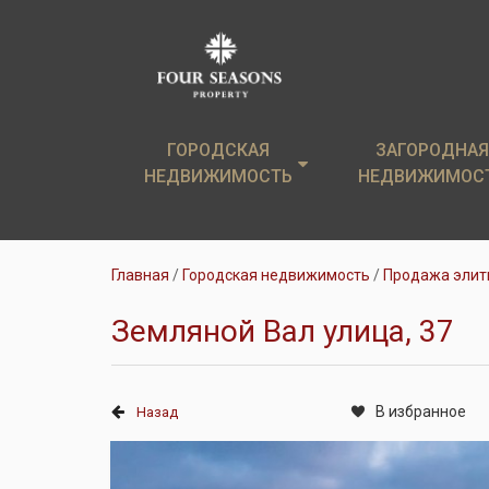
ГОРОДСКАЯ
ГОРОДСКАЯ
ЗАГОРОДНАЯ
ЗАГОРОДНАЯ
НЕДВИЖИМОСТЬ
НЕДВИЖИМОСТЬ
НЕДВИЖИМОС
НЕДВИЖИМОС
Элитные новостройки
Загородные дом
Главная
Городская недвижимость
Продажа элит
Элитные квартиры
Земельные уча
Земляной Вал улица, 37
Аренда
Коттеджи в аре
В избранное
Назад