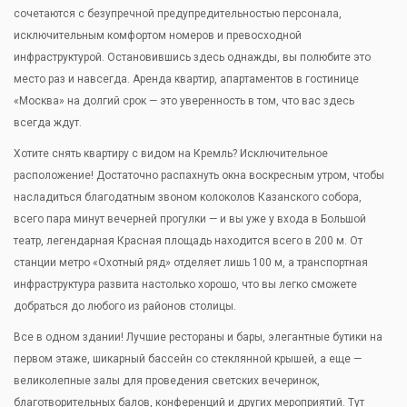
сочетаются с безупречной предупредительностью персонала,
исключительным комфортом номеров и превосходной
инфраструктурой. Остановившись здесь однажды, вы полюбите это
место раз и навсегда. Аренда квартир, апартаментов в гостинице
«Москва» на долгий срок — это уверенность в том, что вас здесь
всегда ждут.
Хотите снять квартиру с видом на Кремль? Исключительное
расположение! Достаточно распахнуть окна воскресным утром, чтобы
насладиться благодатным звоном колоколов Казанского собора,
всего пара минут вечерней прогулки — и вы уже у входа в Большой
театр, легендарная Красная площадь находится всего в 200 м. От
станции метро «Охотный ряд» отделяет лишь 100 м, а транспортная
инфраструктура развита настолько хорошо, что вы легко сможете
добраться до любого из районов столицы.
Все в одном здании! Лучшие рестораны и бары, элегантные бутики на
первом этаже, шикарный бассейн со стеклянной крышей, а еще —
великолепные залы для проведения светских вечеринок,
благотворительных балов, конференций и других мероприятий. Тут