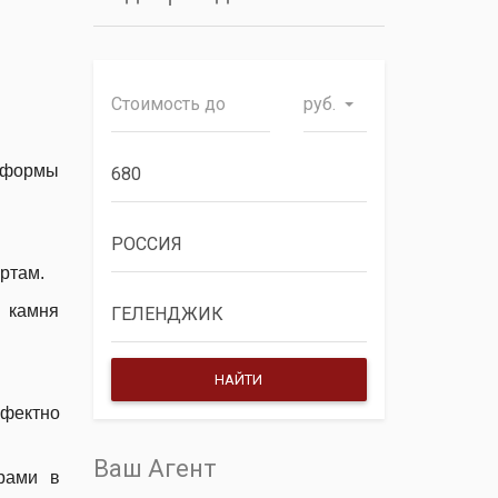
руб.
е формы
ртам.
о камня
фектно
Ваш Агент
рами в