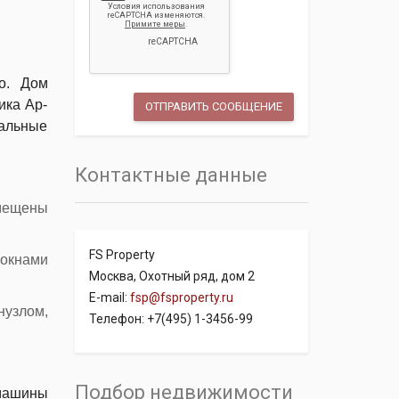
о. Дом
ика Ар-
альные
Контактные данные
змещены
FS Property
 окнами
Москва, Охотный ряд, дом 2
E-mail:
fsp@fsproperty.ru
нузлом,
Телефон: +7(495) 1-3456-99
Подбор недвижимости
 машины