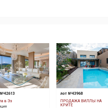
 №42613
лот №43968
ла в Эз
ПРОДАЖА ВИЛЛЫ НА
КРИТЕ
нция