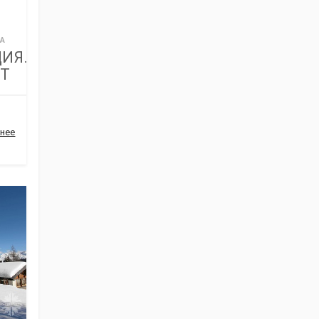
А
ЦИЯ.
Т
нее