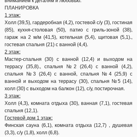
вниманием к деталям и любовью.
ПЛАНИРОВКА
1 этаж:
Холл (39,5), гардеробная (4,2), гостевой с/у (3), гостиная
(85), кухня-столовая (50), патио с гриль-зоной (38),
гараж на 2 м/м (41,5), котельная (5,4), щитовая (5,1).,
гостевая спальня (21) с ванной (4,4).
2 этаж:
Мастер-спальня (30) с ванной (12,4) и выходом на
террасу (35,8)., с
пальня №2 (26,4) с ванной (4,2),
с
пальня №3 (26,4) с ванной, с
пальня №4 (25,9) с
ванной и выходом на террасу (30), спальня №5 (14),
х
олл (30) с выходом на балкон (12), с/у, постирочная.
3 этаж:
Холл (4,3), комната отдыха (30), ванная (7,1), гостевая
спальня (12,1).
Гостевой дом 1 этаж:
Финская сауна (6,1), комната отдыха (12,7) , душевая
(3,3), с/у (1,8), холл (6,8).