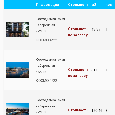
Информация
Стоимость
м2
комн
Космодамианская
набережная,
Стоимость
49.97
1
4/22с8
по запросу
КОСМО 4/22
Космодамианская
набережная,
Стоимость
61.8
1
4/22с8
по запросу
КОСМО 4/22
Космодамианская
набережная,
Стоимость
120.46
3
4/22с8