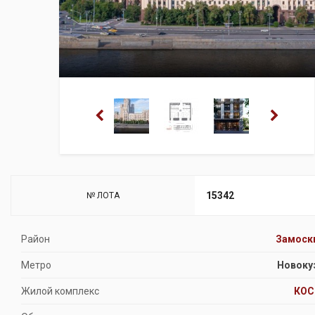
15342
№ ЛОТА
Район
Замоск
Метро
Новоку
Жилой комплекс
КОС