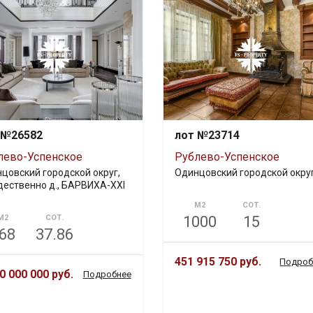
 №26582
лот №23714
лево-Успенское
Рублево-Успенское
цовский городской округ,
Одинцовский городской окру
ественно д., БАРВИХА-XXI
М2
СОТ.
М2
СОТ.
1000
15
68
37.86
451 915 750 руб.
Подроб
0 000 000 руб.
Подробнее