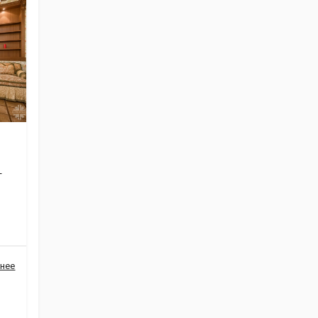
г
нее