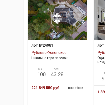
лот №24981
лот
Рублево-Успенское
Руб
Николина гора поселок
Один
Рожд
М2
СОТ.
1100
43.28
9
221 849 550 руб.
Подробнее
1 39