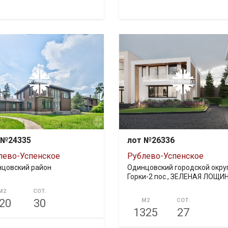
 №24335
лот №26336
лево-Успенское
Рублево-Успенское
цовский район
Одинцовский городской округ
Горки-2 пос., ЗЕЛЕНАЯ ЛОЩИ
М2
СОТ.
20
30
М2
СОТ.
1325
27