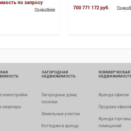
имость по запросу
700 771 172 руб.
Подроб
Подробнее
КАЯ
ЗАГОРОДНАЯ
КОММЕРЧЕСКАЯ
ЖИМОСТЬ
НЕДВИЖИМОСТЬ
НЕДВИЖИМОСТ
е новостройки
Загородные дома,
Аренда офисов
поселки
е квартиры
Продажа офисо
Земельные участки
Аренда торговы
Коттеджи в аренду
помещений