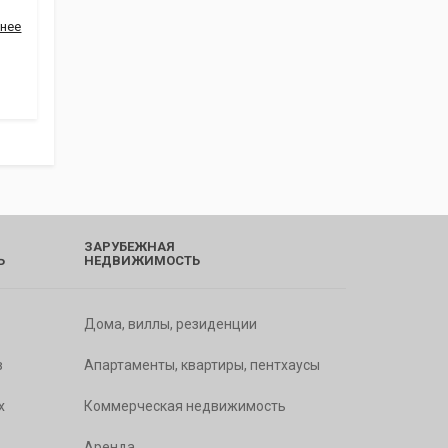
нее
ЗАРУБЕЖНАЯ
Ь
НЕДВИЖИМОСТЬ
Дома, виллы, резиденции
в
Апартаменты, квартиры, пентхаусы
х
Коммерческая недвижимость
Аренда