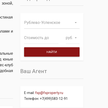
 зоной,
остиная
Рублево-Успенское
злами и
руб.
льные
ад юные
ес-клуб
Ваш Агент
Удобная
E-mail:
fsp@fsproperty.ru
Телефон: +7(499)583-12-91